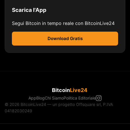
Scarica l'App
Segui Bitcoin in tempo reale con BitcoinLive24
Download Gratis
Bitcoin
Live24
App
Blog
Chi Siamo
Politica Editoriale
© 2026 BitcoinLive24 — un progetto Offsquare srl, P.IVA
04182030249