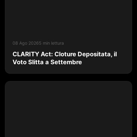
08 Ago 2026
5 min lettura
CLARITY Act: Cloture Depositata, il
Voto Slitta a Settembre