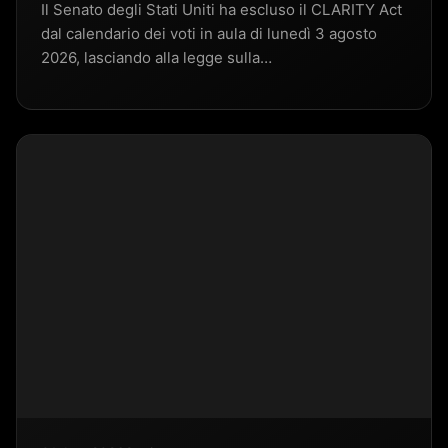
Il Senato degli Stati Uniti ha escluso il CLARITY Act
dal calendario dei voti in aula di lunedì 3 agosto
2026, lasciando alla legge sulla…