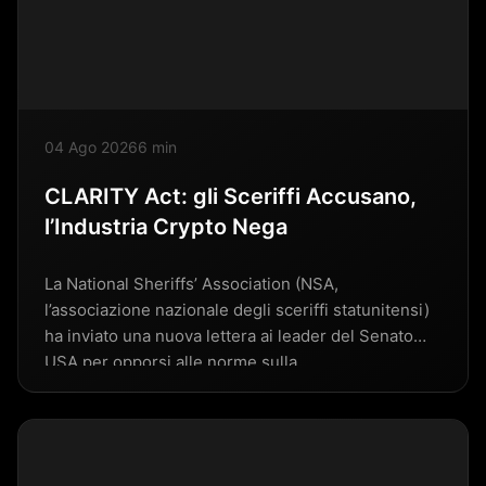
04 Ago 2026
6 min
CLARITY Act: gli Sceriffi Accusano,
l’Industria Crypto Nega
La National Sheriffs’ Association (NSA,
l’associazione nazionale degli sceriffi statunitensi)
ha inviato una nuova lettera ai leader del Senato
USA per opporsi alle norme sulla…