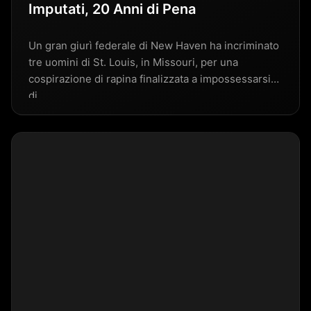
Imputati, 20 Anni di Pena
Un gran giurì federale di New Haven ha incriminato
tre uomini di St. Louis, in Missouri, per una
cospirazione di rapina finalizzata a impossessarsi
di…