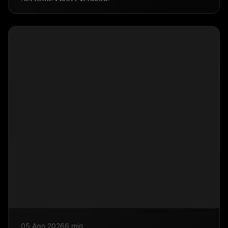
05 Ago 2026
6 min