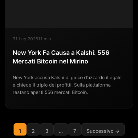
31 Lug 2026
11 min
New York Fa Causa a Kalshi: 556
Mercati Bitcoin nel Mirino
New York accusa Kalshi di gioco d’azzardo illegale
e chiede il triplo dei profitti. Sulla piattaforma
restano aperti 556 mercati Bitcoin.
1
2
3
…
7
Successivo →