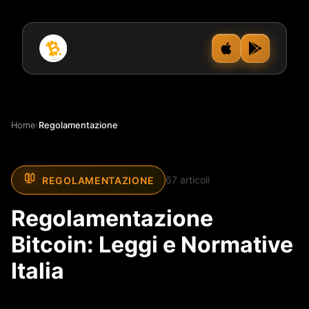
Home
›
Regolamentazione
67 articoli
REGOLAMENTAZIONE
Regolamentazione
Bitcoin: Leggi e Normative
Italia