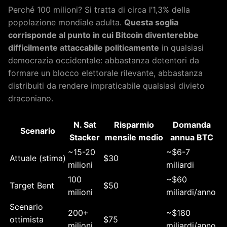
Perché 100 milioni? Si tratta di circa l’1,3% della
popolazione mondiale adulta.
Questa soglia
corrisponde al punto in cui Bitcoin diventerebbe
difficilmente attaccabile politicamente
in qualsiasi
democrazia occidentale: abbastanza detentori da
formare un blocco elettorale rilevante, abbastanza
distribuiti da rendere impraticabile qualsiasi divieto
draconiano.
N. Sat
Risparmio
Domanda
Scenario
Stacker
mensile medio
annua BTC
~15-20
~$6-7
Attuale (stima)
$30
milioni
miliardi
100
~$60
Target Bent
$50
milioni
miliardi/anno
Scenario
200+
~$180
ottimista
$75
milioni
miliardi/anno