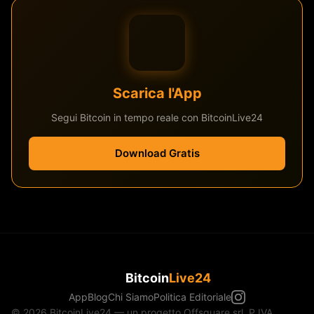
Scarica l'App
Segui Bitcoin in tempo reale con BitcoinLive24
Download Gratis
Bitcoin
Live24
App
Blog
Chi Siamo
Politica Editoriale
© 2026 BitcoinLive24 — un progetto Offsquare srl, P.IVA