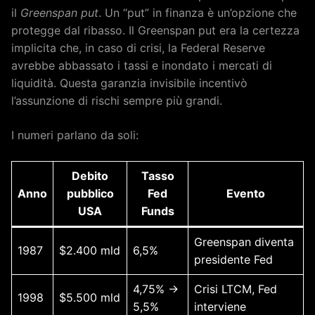
il
Greenspan put
. Un “put” in finanza è un’opzione che
protegge dal ribasso. Il Greenspan put era la certezza
implicita che, in caso di crisi, la Federal Reserve
avrebbe abbassato i tassi e inondato i mercati di
liquidità. Questa garanzia invisibile incentivò
l’assunzione di rischi sempre più grandi.
I numeri parlano da soli:
Debito
Tasso
Anno
pubblico
Fed
Evento
USA
Funds
Greenspan diventa
1987
$2.400 mld
6,5%
presidente Fed
4,75% →
Crisi LTCM, Fed
1998
$5.500 mld
5,5%
interviene