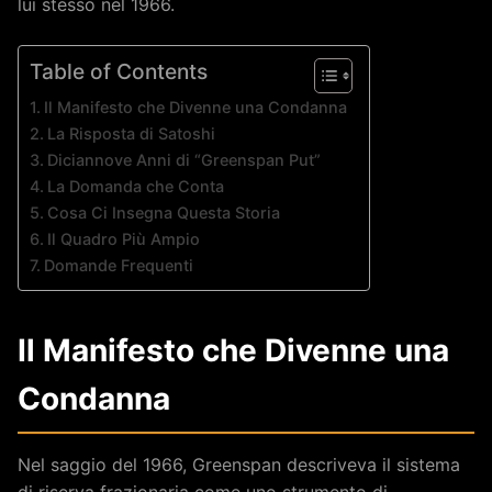
lui stesso nel 1966.
Table of Contents
Il Manifesto che Divenne una Condanna
La Risposta di Satoshi
Diciannove Anni di “Greenspan Put”
La Domanda che Conta
Cosa Ci Insegna Questa Storia
Il Quadro Più Ampio
Domande Frequenti
Il Manifesto che Divenne una
Condanna
Nel saggio del 1966, Greenspan descriveva il sistema
di riserva frazionaria come uno strumento di