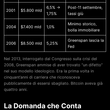
6,5% →
Post-11 settembre,
2001
$5.800 mld
1,75%
tassi giù
Minimo storico,
2004
$7.400 mld
1,0%
bolla immobiliare
Greenspan lascia la
2006
$8.500 mld
5,25%
Fed
Nel 2013, interrogato dal Congresso sulla crisi del
2008, Greenspan ammise di aver trovato “un difetto”
nel suo modello ideologico. Era la prima volta in
cinquant’anni di carriera che riconosceva
pubblicamente di essersi sbagliato. Bitcoin aveva già
quattro anni.
La Domanda che Conta