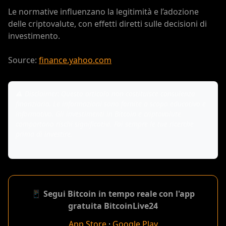
Le normative influenzano la legitimità e l’adozione
delle criptovalute, con effetti diretti sulle decisioni di
investimento.
Source:
finance.yahoo.com
⚠️ Disclaimer: Questo articolo non costituisce consulenza
finanziaria. Le informazioni sono fornite a scopo educativo e
informativo. Gli investimenti in Bitcoin e criptovalute
comportano rischi significativi. Fai sempre le tue ricerche
prima di investire.
📱 Segui Bitcoin in tempo reale con l'app
gratuita BitcoinLive24
App Store
·
Google Play