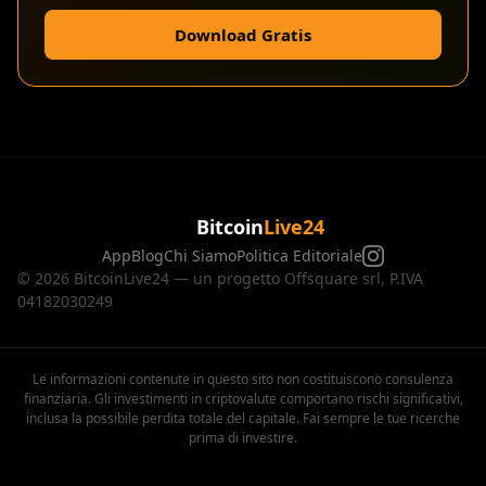
Download Gratis
Bitcoin
Live24
App
Blog
Chi Siamo
Politica Editoriale
© 2026 BitcoinLive24 — un progetto Offsquare srl, P.IVA
04182030249
Le informazioni contenute in questo sito non costituiscono consulenza
finanziaria. Gli investimenti in criptovalute comportano rischi significativi,
inclusa la possibile perdita totale del capitale. Fai sempre le tue ricerche
prima di investire.