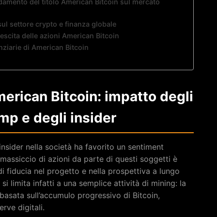
ndamento del titolo American Bitcoin sul mercato
sul settore crypto e finanza globale
crescita delle azioni American Bitcoin
nziarie di American Bitcoin
merican Bitcoin: impatto degli
mp e degli insider
 insider nella società ha favorito un sentiment
 massiccio di azioni da parte di questi soggetti è
i fiducia nel progetto e nella prospettiva a lungo
i limita infatti a una semplice attività di mining: la
basata sull’accumulo progressivo di Bitcoin,
rve digitali.