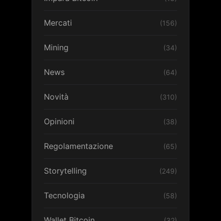
Mercati
(156)
Mining
(34)
News
(64)
Novità
(310)
Opinioni
(38)
Regolamentazione
(65)
Storytelling
(249)
Tecnologia
(58)
Wallet Bitcoin
(32)