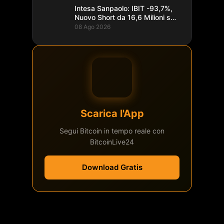
Intesa Sanpaolo: IBIT -93,7%,
Nuovo Short da 16,6 Milioni su
Bitcoin
08 Ago 2026
Scarica l'App
Segui Bitcoin in tempo reale con
BitcoinLive24
Download Gratis