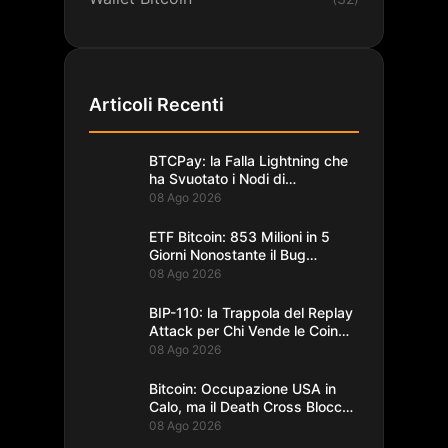
Articoli Recenti
BTCPay: la Falla Lightning che
ha Svuotato i Nodi di
Foundation
08 Ago 2026
ETF Bitcoin: 853 Milioni in 5
Giorni Nonostante il Bug
Coldcard
08 Ago 2026
BIP-110: la Trappola del Replay
Attack per Chi Vende le Coin
del Fork
08 Ago 2026
Bitcoin: Occupazione USA in
Calo, ma il Death Cross Blocca
il Rally
08 Ago 2026