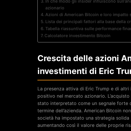
In che modo gli insider influiscono sull’a
azionario
Azioni di American Bitcoin e loro impatto 
Lista dei principali fattori alla base della 
Tabella riassuntiva sulle performance fina
Calcolatore investimento Bitcoin
Crescita delle azioni A
investimenti di Eric Tru
La presenza attiva di Eric Trump e di altri
positivo nel mercato azionario. L’acquisto
stato interpretato come un segnale forte d
termine dell’azienda. American Bitcoin non s
società ha impostato una strategia solida 
aumentando così il valore delle proprie rise