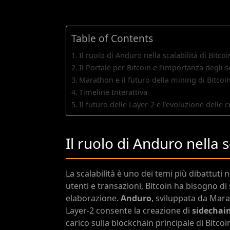
Table of Contents
Il ruolo di Anduro nella scalabilità di Bitcoi
Il Portale per Bitcoin e l’importanza degli
Marathon e il futuro della mining di Bitcoi
Timeline Interattiva
Il futuro delle Layer-2 e l’evoluzione delle 
Il ruolo di Anduro nella s
La scalabilità è uno dei temi più dibattut
utenti e transazioni, Bitcoin ha bisogno di
elaborazione.
Anduro
, sviluppata da Mar
Layer-2 consente la creazione di
sidechai
carico sulla blockchain principale di Bitcoi