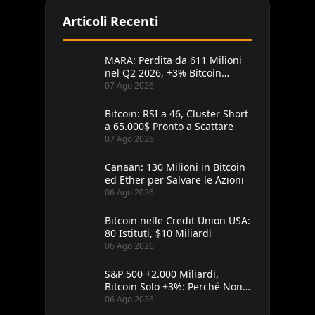
Articoli Recenti
MARA: Perdita da 611 Milioni
nel Q2 2026, +3% Bitcoin
Minati
07 Ago 2026
Bitcoin: RSI a 46, Cluster Short
a 65.000$ Pronto a Scattare
07 Ago 2026
Canaan: 130 Milioni in Bitcoin
ed Ether per Salvare le Azioni
06 Ago 2026
Bitcoin nelle Credit Union USA:
80 Istituti, $10 Miliardi
06 Ago 2026
S&P 500 +2.000 Miliardi,
Bitcoin Solo +3%: Perché Non
Segue
06 Ago 2026