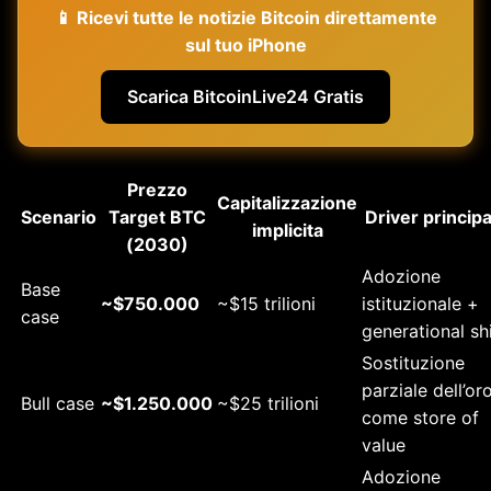
📱 Ricevi tutte le notizie Bitcoin direttamente
sul tuo iPhone
Scarica BitcoinLive24 Gratis
Prezzo
Capitalizzazione
Scenario
Target BTC
Driver principa
implicita
(2030)
Adozione
Base
~$750.000
~$15 trilioni
istituzionale +
case
generational shi
Sostituzione
parziale dell’or
Bull case
~$1.250.000
~$25 trilioni
come store of
value
Adozione