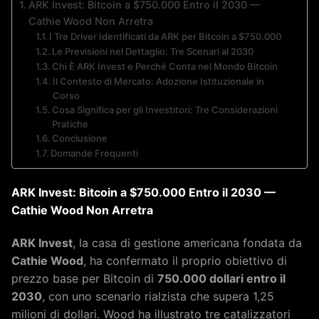
ARK Invest: Bitcoin a $750.000 Entro il 2030 —
Cathie Wood Non Arretra
I Tre Driver Identificati da ARK per Bitcoin a $750.000
Le Previsioni nel Dettaglio: Tre Scenari al 2030
Chi È ARK Invest e Perché Conta nel Mondo Bitcoin
Il Contesto di Mercato: Adozione Istituzionale in
Corso
Cosa Significa per gli Investitori: Tre Considerazioni
Pratiche
Conclusione
Domande Frequenti
ARK Invest: Bitcoin a $750.000 Entro il 2030 —
Cathie Wood Non Arretra
ARK Invest
, la casa di gestione americana fondata da
Cathie Wood
, ha confermato il proprio obiettivo di
prezzo base per Bitcoin di
750.000 dollari entro il
2030
, con uno scenario rialzista che supera 1,25
milioni di dollari. Wood ha illustrato tre catalizzatori