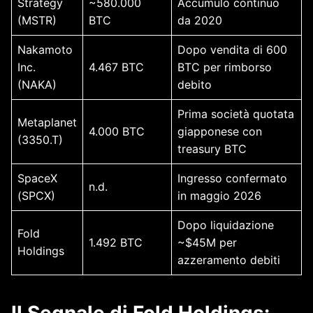
Strategy
~580.000
Accumulo continuo
(MSTR)
BTC
da 2020
Nakamoto
Dopo vendita di 600
Inc.
4.467 BTC
BTC per rimborso
(NAKA)
debito
Prima società quotata
Metaplanet
4.000 BTC
giapponese con
(3350.T)
treasury BTC
SpaceX
Ingresso confermato
n.d.
(SPCX)
in maggio 2026
Dopo liquidazione
Fold
1.492 BTC
~$45M per
Holdings
azzeramento debiti
Il Segnale di Fold Holdings: