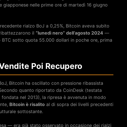
e giapponese nelle prime ore di martedì 16 giugno
precedente rialzo BoJ a 0,25%, Bitcoin aveva subito
ribattezzarono il
“lunedì nero” dell’agosto 2024
—
o BTC sotto quota 55.000 dollari in poche ore, prima
 Vendite Poi Recupero
oJ, Bitcoin ha oscillato con pressione ribassista
o. Secondo quanto riportato da CoinDesk (testata
, fondata nel 2013), la ripresa è avvenuta in modo
ente,
Bitcoin è risalito
al di sopra dei livelli precedenti
turale sottostante.
esa — era già stato osservato in occasione dei rialzi