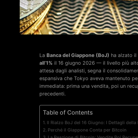
La
Banca del Giappone (BoJ)
ha alzato il
all’1%
il 16 giugno 2026 — il livello più al
attesa dagli analisti, segna il consolidamen
espansiva che Tokyo aveva mantenuto per d
immediata: prima una vendita, poi un recu
precedenti.
Table of Contents
Il Rialzo BoJ del 16 Giugno: I Dettagli dell
Perché il Giappone Conta per Bitcoin
La Reazione di Bitcoin: Vendite Poi Recup