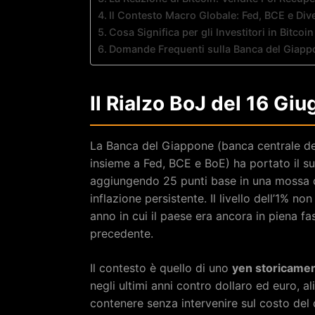
Il Contesto Macro Globale: Fed, BCE e Di
Cosa Significa per gli Investitori in Bitcoin
Domande Frequenti sulla Banca del Giappo
Il Rialzo BoJ del 16 Giu
La Banca del Giappone (banca centrale del
insieme a Fed, BCE e BoE) ha portato il suo
aggiungendo 25 punti base in una mossa da
inflazione persistente. Il livello dell’1% n
anno in cui il paese era ancora in piena fas
precedente.
Il contesto è quello di uno
yen storicame
negli ultimi anni contro dollaro ed euro, a
contenere senza intervenire sul costo del 