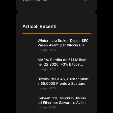
Articoli Recenti
Wintermute Broker-Dealer SEC:
Passo Avanti per Bitcoin ETF
07 Ago 2026
MARA: Perdita da 611 Milioni
nel Q2 2026, +3% Bitcoin
Minati
07 Ago 2026
Bitcoin: RSI a 46, Cluster Short
a 65.000$ Pronto a Scattare
07 Ago 2026
Canaan: 130 Milioni in Bitcoin
ed Ether per Salvare le Azioni
06 Ago 2026