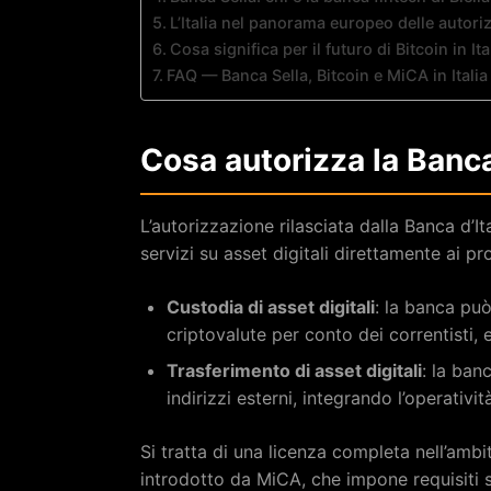
L’Italia nel panorama europeo delle autori
Cosa significa per il futuro di Bitcoin in Ita
FAQ — Banca Sella, Bitcoin e MiCA in Italia
Cosa autorizza la Banca 
L’autorizzazione rilasciata dalla Banca d’It
servizi su asset digitali direttamente ai prop
Custodia di asset digitali
: la banca può
criptovalute per conto dei correntisti, 
Trasferimento di asset digitali
: la ban
indirizzi esterni, integrando l’operativ
Si tratta di una licenza completa nell’amb
introdotto da MiCA, che impone requisiti st