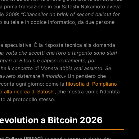
ella prima transazione in cui Satoshi Nakamoto aveva
aio 2009:
“Chancellor on brink of second bailout for
io su tela e in codice informatico, da due persone
 speculativa. È la risposta tecnica alla domanda
a volta che accetti che l’oro e l’argento sono stati
mpari di Bitcoin e capisci lentamente, poi
che il concetto di Moneta abbia mai assunto. Se
avvero sistemare il mondo.»
Un pensiero che
acconta ogni giorno: come la
filosofia di Pompliano
 alla ricerca di Satoshi
, che mostra come l’identità
tto al protocollo stesso.
Revolution a Bitcoin 2026
rt Gallery (BMAG)
raccoglie opere e storie che