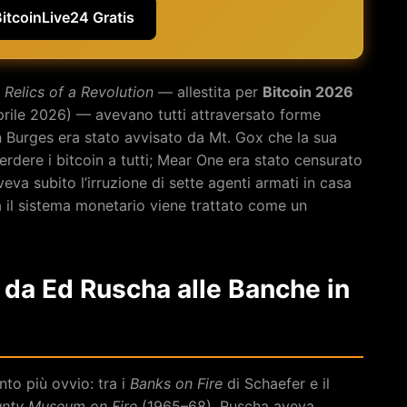
BitcoinLive24 Gratis
a
Relics of a Revolution
— allestita per
Bitcoin 2026
prile 2026) — avevano tutti attraversato forme
in Burges era stato avvisato da Mt. Gox che la sua
erdere i bitcoin a tutti; Mear One era stato censurato
va subito l’irruzione di sette agenti armati in casa
da il sistema monetario viene trattato come un
: da Ed Ruscha alle Banche in
ento più ovvio: tra i
Banks on Fire
di Schaefer e il
nty Museum on Fire
(1965–68). Ruscha aveva