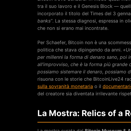
tra il suo lavoro e il Genesis Block — qu
incorporato il titolo del Times del 3 genn
banks”
. La stessa diagnosi, espressa in ol
che non si erano mai incontrate.
Per Schaefer, Bitcoin non è una scommessa
politica che stava dipingendo da anni.
«Un
per millenni la forma di denaro sano, poi i
all’improvviso, che è la forma più grande 
possiamo sistemare il denaro, possiamo d
risuona con le storie che BitcoinLive24 r
sulla sovranità monetaria
o il
documentario
del creatore sia diventata irrilevante rispe
La Mostra: Relics of a 
La mostra curata dal
Bitcoin Museum & A