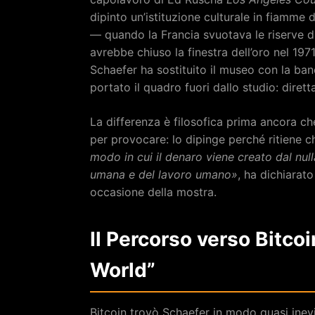
dipinto un’istituzione culturale in fiamme d
— quando la Francia svuotava le riserve di
avrebbe chiuso la finestra dell’oro nel 197
Schaefer ha sostituito il museo con la banca
portato il quadro fuori dallo studio: dirett
La differenza è filosofica prima ancora che
per provocare: lo dipinge perché ritiene c
modo in cui il denaro viene creato dal null
umana e del lavoro umano»
, ha dichiarato
occasione della mostra.
Il Percorso verso Bitcoi
World”
Bitcoin trovò Schaefer in modo quasi inev