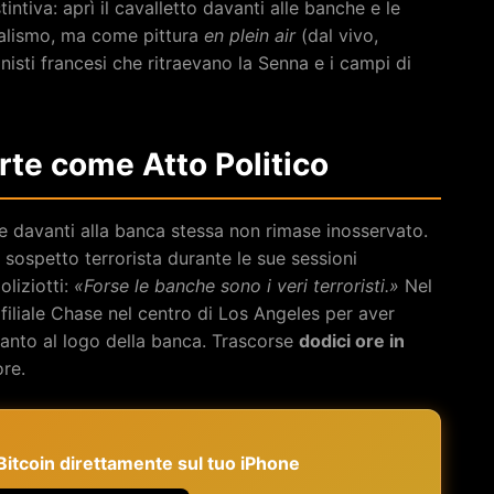
tintiva: aprì il cavalletto davanti alle banche e le
dalismo, ma come pittura
en plein air
(dal vivo,
onisti francesi che ritraevano la Senna e i campi di
’Arte come Atto Politico
 davanti alla banca stessa non rimase inosservato.
sospetto terrorista durante le sue sessioni
oliziotti:
«Forse le banche sono i veri terroristi.»
Nel
 filiale Chase nel centro di Los Angeles per aver
canto al logo della banca. Trascorse
dodici ore in
re.
e Bitcoin direttamente sul tuo iPhone