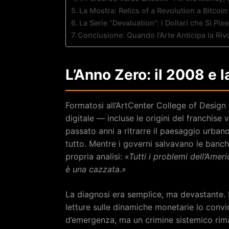
La Mostra: Relics of a Revolution a Bitcoi
La Serie “Devaluation”: i Dollari che Si Pix
Conclusione: Quando l’Arte Anticipa la Riv
L’Anno Zero: il 2008 e l
Formatosi all’ArtCenter College of Design 
digitale — incluse le origini del franchise
passato anni a ritrarre il paesaggio urban
tutto. Mentre i governi salvavano le banche c
propria analisi:
«Tutti i problemi dell’Amer
è una cazzata.»
La diagnosi era semplice, ma devastante. 
letture sulle dinamiche monetarie lo convi
d’emergenza, ma un crimine sistemico rim