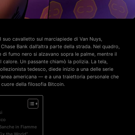
il suo cavalletto sul marciapiede di Van Nuys,
e Chase Bank dall’altra parte della strada. Nel quadro,
ne di fumo nero si alzavano sopra le palme, mentre il
 calore. Un passante chiamò la polizia. La tela,
ollezionista tedesco, diede inizio a una delle serie
oranea americana — e a una traiettoria personale che
uore della filosofia Bitcoin.
si
ico
e Banche in Fiamme
Fix the World”