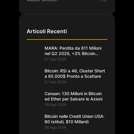
Articoli Recenti
MARA: Perdita da 611 Milioni
nel Q2 2026, +3% Bitcoin
Minati
07 Ago 2026
Bitcoin: RSI a 46, Cluster Short
a 65.000$ Pronto a Scattare
07 Ago 2026
Canaan: 130 Milioni in Bitcoin
ed Ether per Salvare le Azioni
06 Ago 2026
Bitcoin nelle Credit Union USA:
80 Istituti, $10 Miliardi
06 Ago 2026