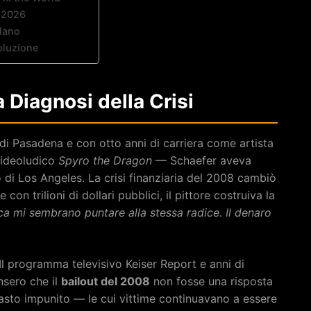
n 2026
elano
oluzione
a Diagnosi della Crisi
di Pasadena e con otto anni di carriera come artista
 videoludico
Spyro the Dragon
— Schaefer aveva
o di Los Angeles. La crisi finanziaria del 2008 cambiò
on trilioni di dollari pubblici, il pittore costruiva la
ica mi sembrano puntare alla stessa radice. Il denaro
Il programma televisivo Keiser Report e anni di
nsero che il
bailout del 2008
non fosse una risposta
asto impunito — le cui vittime continuavano a essere