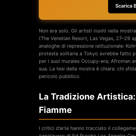
Scarica 
Non era solo. Gli artisti riuniti nella mostr
(The Venetian Resort, Las Vegas, 27–29 a
analoghe di repressione istituzionale: Kol
protesta solitaria a Tokyo avrebbe fatto p
per i suoi murales Occupy-era; Afroman ave
sua. La tesi della mostra è chiara: chi sfi
pericolo pubblico.
La Tradizione Artistica
Fiamme
I critici d’arte hanno tracciato il collegam
capolavoro di Ed Ruscha
Los Angeles Cou