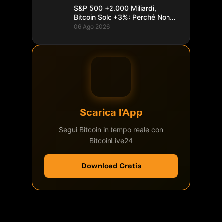
S&P 500 +2.000 Miliardi,
Bitcoin Solo +3%: Perché Non
Segue
06 Ago 2026
Scarica l'App
Segui Bitcoin in tempo reale con
BitcoinLive24
Download Gratis