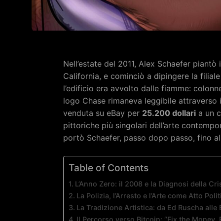
Nell’estate del 2011, Alex Schaefer piantò 
California, e cominciò a dipingere la filial
l’edificio era avvolto dalle fiamme: colon
logo Chase rimaneva leggibile attraverso il
venduta su eBay per
25.200 dollari
a un c
pittoriche più singolari dell’arte contemp
portò Schaefer, passo dopo passo, fino al c
Table of Contents
L’Anno Zero: il 2008 e la Diagnosi della Cri
La Polizia, l’Arresto e l’Arte come Atto Polit
La Tradizione Artistica: da Ed Ruscha all
Il Percorso verso Bitcoin: “Fix the Money, 