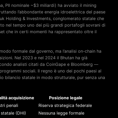
a, PIl nominale ~$3 miliardi) ha avviato il mining
fruttando l’abbondante energia idroelettrica del paese
ruk Holding & Investments, conglomerato statale che
ito nel tempo uno dei più grandi portafogli sovrani di
set che in certi momenti ha rappresentato oltre il
n modo formale dal governo, ma l’analisi on-chain ha
sizioni. Nel 2023 e nel 2024 il Bhutan ha già
secondo analisti citati da CoinGape e Bloomberg —
 programmi sociali. Il regno è uno dei pochi paesi al
o bilancio statale in modo strutturale, pur senza una
lità acquisizione
Posizione legale
tri penali
Riserva strategica federale
 statale (DHI)
Nessuna legge formale