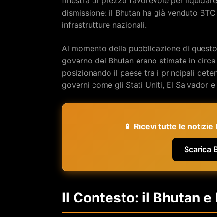
finestra di prezzo favorevole per liquidare
dismissione: il Bhutan ha già venduto BTC
infrastrutture nazionali.
Al momento della pubblicazione di questo art
governo del Bhutan erano stimate in circ
posizionando il paese tra i principali deten
governi come gli Stati Uniti, El Salvador e
📱 Ricevi tutte le notizi
Scarica 
Il Contesto: il Bhutan e 