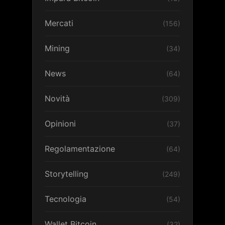
Mercati
(156)
Mining
(34)
News
(64)
Novità
(309)
Opinioni
(37)
Regolamentazione
(64)
Storytelling
(249)
Tecnologia
(54)
Wallet Bitcoin
(32)