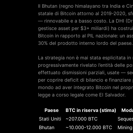
Il Bhutan (regno himalayano tra India e Cin
statale di Bitcoin attorno al 2019-2020, s
— rinnovabile e a basso costo. La DHI (D
gestisce asset per $3+ miliardi) ha costru
Bitcoin in rapporto al PIL nazionale: un as
30% del prodotto interno lordo del paese.
La strategia non è mai stata esplicitata i
progressivamente rivelato l’entità delle po
effettuato dismissioni parziali, usate — 
per coprire deficit di bilancio e finanziare
mondo ad aver integrato Bitcoin nel propri
legge a corso legale come El Salvador.
Paese
BTC in riserva (stima)
Moda
Stati Uniti
~207.000 BTC
Seques
Bhutan
~10.000-12.000 BTC
Mining