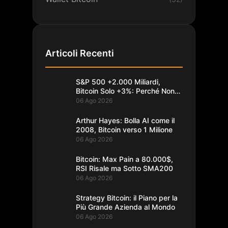
Articoli Recenti
S&P 500 +2.000 Miliardi,
Bitcoin Solo +3%: Perché Non
Segue
06 Ago 2026
Arthur Hayes: Bolla AI come il
2008, Bitcoin verso 1 Milione
06 Ago 2026
Bitcoin: Max Pain a 80.000$,
RSI Risale ma Sotto SMA200
06 Ago 2026
Strategy Bitcoin: il Piano per la
Più Grande Azienda al Mondo
06 Ago 2026