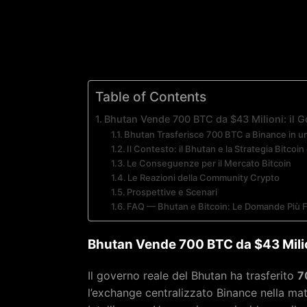
Table of Contents
Bhutan Vende 700 BTC da $43 Milioni: il G
Bhutan Trasferisce 700 BTC a Binance in u
Il Contesto: il Bhutan e la Strategia Bitcoin
Le Conseguenze per il Mercato Bitcoin
Le Reazioni della Community Crypto
Prospettive e Scenari
FAQ — Bhutan e Bitcoin: Le Domande Più 
Bhutan Vende 700 BTC da $43 Milion
Il governo reale del Bhutan ha trasferito
7
l’exchange centralizzato Binance nella mat