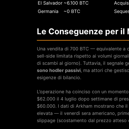
El Salvador
~6.100 BTC
Acquis
Germania
~0 BTC
Seques
Le Conseguenze per il 
Una vendita di 700 BTC — equivalente a c
sell-side limitata rispetto ai volumi giorn
di scambi al giorno). Tuttavia, il segnale g
sono hodler passivi
, ma attori che gestis
esigenze di bilancio.
L’operazione ha coinciso con un momento 
$62.000 il 4 luglio dopo settimane di pre
$60.000. I dati di Arkham mostrano che il 
elevata — il venerdì sera americano, pri
slippage (scostamento dal prezzo atteso du