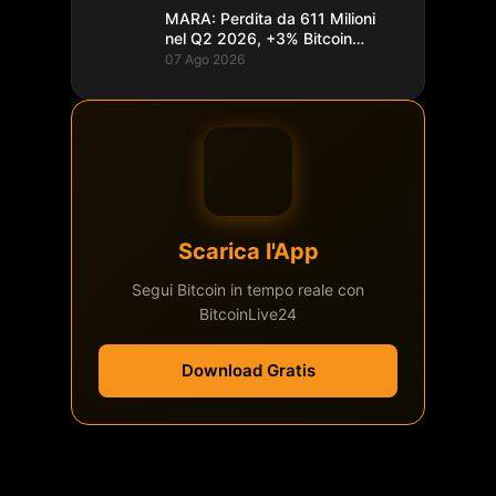
MARA: Perdita da 611 Milioni
nel Q2 2026, +3% Bitcoin
Minati
07 Ago 2026
Scarica l'App
Segui Bitcoin in tempo reale con
BitcoinLive24
Download Gratis