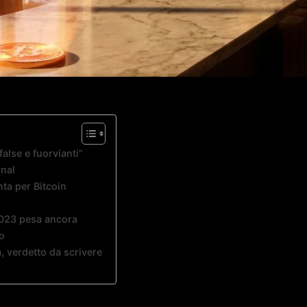
alse e fuorvianti”
rnal
ta per Bitcoin
 2023 pesa ancora
o
, verdetto da scrivere