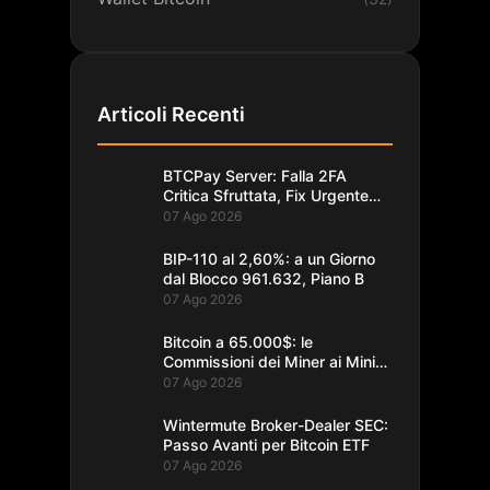
Articoli Recenti
BTCPay Server: Falla 2FA
Critica Sfruttata, Fix Urgente
alla 2.4.2
07 Ago 2026
BIP-110 al 2,60%: a un Giorno
dal Blocco 961.632, Piano B
07 Ago 2026
Bitcoin a 65.000$: le
Commissioni dei Miner ai Minimi
da un Decennio
07 Ago 2026
Wintermute Broker-Dealer SEC:
Passo Avanti per Bitcoin ETF
07 Ago 2026