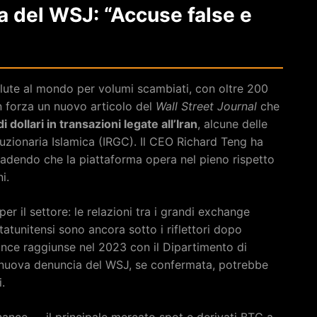
a del WSJ: “Accuse false e
lute al mondo per volumi scambiati, con oltre 200
on forza un nuovo articolo del
Wall Street Journal
che
i dollari in transazioni legate all’Iran
, alcune delle
uzionaria Islamica (IRGC). Il CEO Richard Teng ha
ribadendo che la piattaforma opera nel pieno rispetto
i.
r il settore: le relazioni tra i grandi exchange
atunitensi sono ancora sotto i riflettori dopo
nance raggiunse nel 2023 con il Dipartimento di
a nuova denuncia del WSJ, se confermata, potrebbe
.
Binance — il principale mercato spot e derivati BTC a