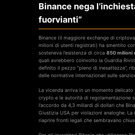
Binance nega l’inchiest
fuorvianti”
Binance (il maggiore exchange di criptova
milioni di utenti registrati) ha smentito c
sosteneva l’esistenza di circa
850 milioni d
quali avrebbero coinvolto la Guardia Rivol
definito il pezzo “pieno di inesattezze”, 
delle normative internazionali sulle sanzion
La vicenda arriva in un momento delicato pe
crypto e le autorità di regolamentazione st
l’accordo da 4,3 miliardi di dollari che Bi
Giustizia USA per violazioni analoghe. L
riaprire fronti legali che sembravano chiusi
Per gli investitori Bitcoin che utilizzano 