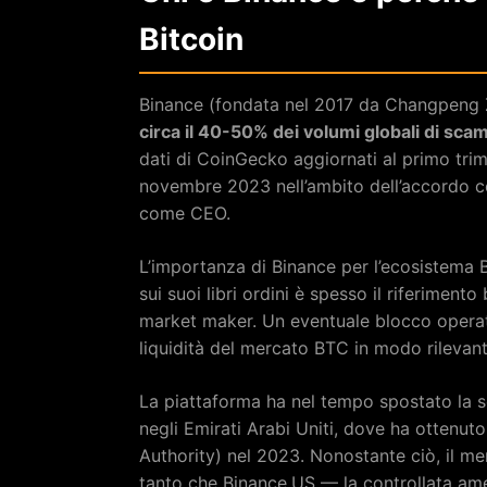
Bitcoin
Binance (fondata nel 2017 da Changpeng Z
circa il 40-50% dei volumi globali di sca
dati di CoinGecko aggiornati al primo trim
novembre 2023 nell’ambito dell’accordo co
come CEO.
L’importanza di Binance per l’ecosistema Bi
sui suoi libri ordini è spesso il riferiment
market maker. Un eventuale blocco operati
liquidità del mercato BTC in modo rilevan
La piattaforma ha nel tempo spostato la 
negli Emirati Arabi Uniti, dove ha ottenut
Authority) nel 2023. Nonostante ciò, il me
tanto che Binance.US — la controllata ame