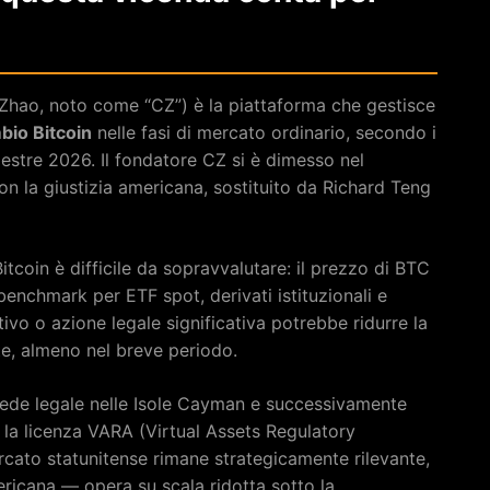
hao, noto come “CZ”) è la piattaforma che gestisce
mbio Bitcoin
nelle fasi di mercato ordinario, secondo i
estre 2026. Il fondatore CZ si è dimesso nel
n la giustizia americana, sostituito da Richard Teng
tcoin è difficile da sopravvalutare: il prezzo di BTC
o benchmark per ETF spot, derivati istituzionali e
vo o azione legale significativa potrebbe ridurre la
te, almeno nel breve periodo.
sede legale nelle Isole Cayman e successivamente
o la licenza VARA (Virtual Assets Regulatory
rcato statunitense rimane strategicamente rilevante,
ricana — opera su scala ridotta sotto la