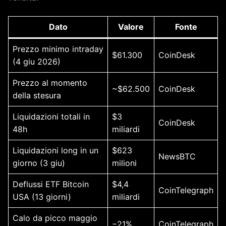
Dato
Valore
Fonte
Prezzo minimo intraday
$61.300
CoinDesk
(4 giu 2026)
Prezzo al momento
~$62.500
CoinDesk
della stesura
Liquidazioni totali in
$3
CoinDesk
48h
miliardi
Liquidazioni long in un
$623
NewsBTC
giorno (3 giu)
milioni
Deflussi ETF Bitcoin
$4,4
CoinTelegraph
USA (13 giorni)
miliardi
Calo da picco maggio
−21%
CoinTelegraph