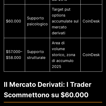
Target put
options
Supporto
$60.000
accumulate sul
CoinDesk
psicologico
mercato
derivati
Area di
volume
$57.000–
Supporto
storico, zona
CoinDesk
$58.000
strutturale
di accumulo
2025
Il Mercato Derivati: I Trader
Scommettono su $60.000