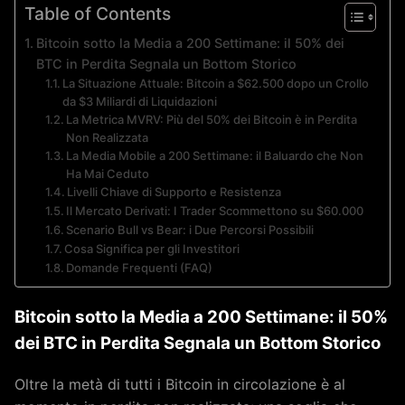
Table of Contents
Bitcoin sotto la Media a 200 Settimane: il 50% dei
BTC in Perdita Segnala un Bottom Storico
La Situazione Attuale: Bitcoin a $62.500 dopo un Crollo
da $3 Miliardi di Liquidazioni
La Metrica MVRV: Più del 50% dei Bitcoin è in Perdita
Non Realizzata
La Media Mobile a 200 Settimane: il Baluardo che Non
Ha Mai Ceduto
Livelli Chiave di Supporto e Resistenza
Il Mercato Derivati: I Trader Scommettono su $60.000
Scenario Bull vs Bear: i Due Percorsi Possibili
Cosa Significa per gli Investitori
Domande Frequenti (FAQ)
Bitcoin sotto la Media a 200 Settimane: il 50%
dei BTC in Perdita Segnala un Bottom Storico
Oltre la metà di tutti i Bitcoin in circolazione è al