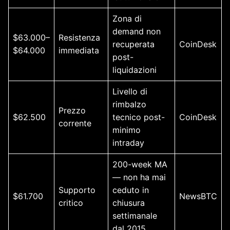
Zona di
demand non
$63.000–
Resistenza
recuperata
CoinDesk
$64.000
immediata
post-
liquidazioni
Livello di
rimbalzo
Prezzo
$62.500
tecnico post-
CoinDesk
corrente
minimo
intraday
200-week MA
— non ha mai
Supporto
ceduto in
$61.700
NewsBTC
critico
chiusura
settimanale
dal 2015