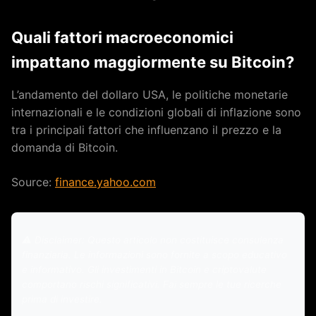
Quali fattori macroeconomici
impattano maggiormente su Bitcoin?
L’andamento del dollaro USA, le politiche monetarie
internazionali e le condizioni globali di inflazione sono
tra i principali fattori che influenzano il prezzo e la
domanda di Bitcoin.
Source:
finance.yahoo.com
⚠️ Disclaimer: Questo articolo non costituisce consulenza
finanziaria. Le informazioni sono fornite a scopo educativo
e informativo. Gli investimenti in Bitcoin e criptovalute
comportano rischi significativi. Fai sempre le tue ricerche
prima di investire.