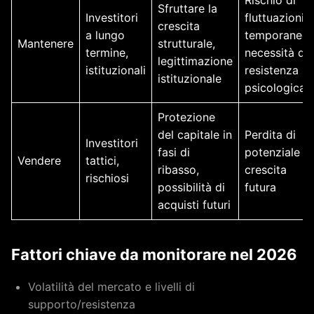
Rischio di
Sfruttare la
Investitori
fluttuazioni
crescita
a lungo
temporanee,
Mantenere
strutturale,
termine,
necessità di
legittimazione
istituzionali
resistenza
istituzionale
psicologica
Protezione
del capitale in
Perdita di
Investitori
fasi di
potenziale
Vendere
tattici,
ribasso,
crescita
rischiosi
possibilità di
futura
acquisti futuri
Fattori chiave da monitorare nel 2026
Volatilità del mercato e livelli di
supporto/resistenza