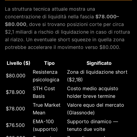
La struttura tecnica attuale mostra una
concentrazione di liquidità nella fascia
$78.000–
$80.000
, dove si trovano posizioni corte per circa
$2,1 miliardi a rischio di liquidazione in caso di rottura
al rialzo. Un eventuale short squeeze in quella zona
potrebbe accelerare il movimento verso $80.000.
Livello ($)
Tipo
Significato
Resistenza
Zona di liquidazione short
$80.000
psicologica
($2,1B)
STH Cost
Costo medio acquisto
$78.900
Basis
holder breve termine
True Market
Valore equo del mercato
$78.000
Mean
(Glassnode)
EMA-100
Supporto dinamico —
$76.500
(supporto)
tenuto due volte