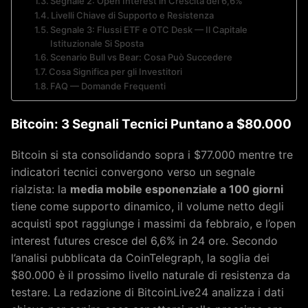
Segnale 2: Open Interest in Crescita del 6,6%
Livelli Chiave di Supporto e Resistenza
Segnale 3: Flussi ETF e OTC Desk — Il Capitale
Istituzionale Si Sposta
Scenario Bull vs Bear: Cosa Può Succedere
Cosa Significa per gli Investitori
FAQ — Domande Frequenti
Bitcoin: 3 Segnali Tecnici Puntano a $80.000
Bitcoin si sta consolidando sopra i $77.000 mentre tre
indicatori tecnici convergono verso un segnale
rialzista: la
media mobile esponenziale a 100 giorni
tiene come supporto dinamico, il volume netto degli
acquisti spot raggiunge i massimi da febbraio, e l’open
interest futures cresce del 6,6% in 24 ore. Secondo
l’analisi pubblicata da CoinTelegraph, la soglia dei
$80.000 è il prossimo livello naturale di resistenza da
testare. La redazione di BitcoinLive24 analizza i dati