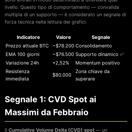
livello. Questo tipo di comportamento — convalida
multipla di un supporto — è considerato un segnale di
forza tecnica nella lettura dei grafici.
Indicatore
Valore
Segnale
Prezzo attuale BTC
~$78.200
Consolidamento
EMA 100 giorni
~$76.500
Supporto dinamico ✅
Variazione 24h
+2,52%
Momentum positivo
Resistenza
Zona chiave da
$80.000
immediata
superare
Segnale 1: CVD Spot ai
Massimi da Febbraio
Il
Cumulative Volume Delta (CVD) spot
— un