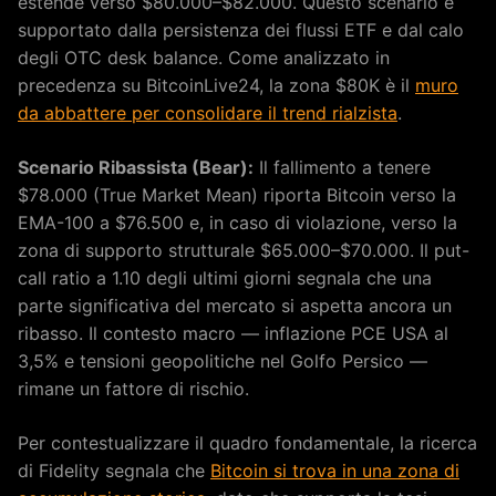
estende verso $80.000–$82.000. Questo scenario è
supportato dalla persistenza dei flussi ETF e dal calo
degli OTC desk balance. Come analizzato in
precedenza su BitcoinLive24, la zona $80K è il
muro
da abbattere per consolidare il trend rialzista
.
Scenario Ribassista (Bear):
Il fallimento a tenere
$78.000 (True Market Mean) riporta Bitcoin verso la
EMA-100 a $76.500 e, in caso di violazione, verso la
zona di supporto strutturale $65.000–$70.000. Il put-
call ratio a 1.10 degli ultimi giorni segnala che una
parte significativa del mercato si aspetta ancora un
ribasso. Il contesto macro — inflazione PCE USA al
3,5% e tensioni geopolitiche nel Golfo Persico —
rimane un fattore di rischio.
Per contestualizzare il quadro fondamentale, la ricerca
di Fidelity segnala che
Bitcoin si trova in una zona di