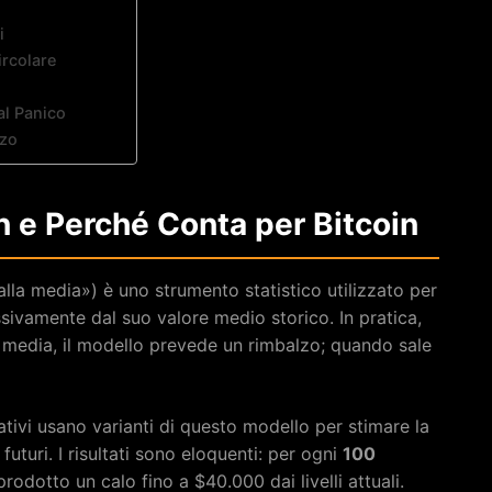
i
ircolare
al Panico
zzo
n e Perché Conta per Bitcoin
alla media») è uno strumento statistico utilizzato per
ssivamente dal suo valore medio storico. In pratica,
media, il modello prevede un rimbalzo; quando sale
tativi usano varianti di questo modello per stimare la
 futuri. I risultati sono eloquenti: per ogni
100
prodotto un calo fino a $40.000 dai livelli attuali.