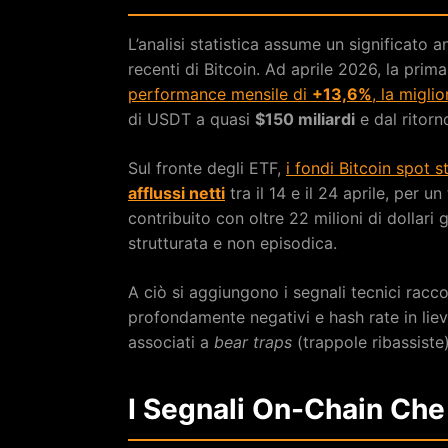
L’analisi statistica assume un significato
recenti di Bitcoin. Ad aprile 2026, la prim
performance mensile di
+13,6%
, la migli
di USDT a quasi
$150 miliardi
e dal ritorno
Sul fronte degli ETF,
i fondi Bitcoin spot 
afflussi netti
tra il 14 e il 24 aprile, per un
contribuito con oltre 22 milioni di dollari
strutturata e non episodica.
A ciò si aggiungono i segnali tecnici raccol
profondamente negativi e hash rate in lie
associati a
bear traps
(trappole ribassiste)
I Segnali On-Chain Che