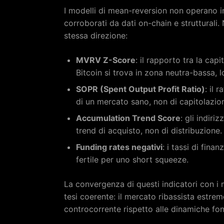
I modelli di mean-reversion non operano in
corroborati da dati on-chain e strutturali. 
stessa direzione:
MVRV Z-Score
: il rapporto tra la cap
Bitcoin si trova in zona neutra-bassa, l
SOPR (Spent Output Profit Ratio)
: il 
di un mercato sano, non di capitolazio
Accumulation Trend Score
: gli indir
trend di acquisto, non di distribuzione.
Funding rates negativi
: i tassi di fin
fertile per uno short squeeze.
La convergenza di questi indicatori con i 
tesi coerente: il mercato ribassista estr
controcorrente rispetto alle dinamiche fon