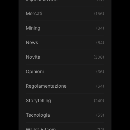
Mercati
(156)
Mining
(34)
News
(64)
Novità
(308)
Opinioni
(36)
Regolamentazione
(64)
Storytelling
(249)
Tecnologia
(53)
Wallet Bitcoin
(32)