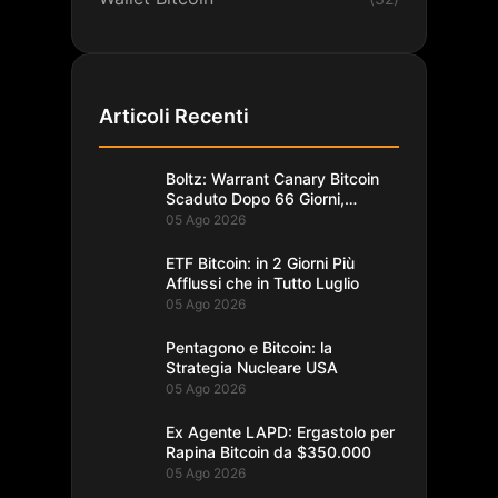
Articoli Recenti
Boltz: Warrant Canary Bitcoin
Scaduto Dopo 66 Giorni,
Record
05 Ago 2026
ETF Bitcoin: in 2 Giorni Più
Afflussi che in Tutto Luglio
05 Ago 2026
Pentagono e Bitcoin: la
Strategia Nucleare USA
05 Ago 2026
Ex Agente LAPD: Ergastolo per
Rapina Bitcoin da $350.000
05 Ago 2026