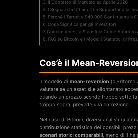
Il Contesto di Mercato ad Aprile 2026
I Segnali On-Chain Che Supportano la Tes
Perché i Target a $40.000 Continuano a C
Cosa Significa per gli Investitori
Conclusione: La Statistica Come Antidoto 
FAQ su Bitcoin e i Modelli Statistici di Pre
Cos’è il Mean-Reversio
Il modello di
mean-reversion
(o «ritorno 
valutare se un asset si è allontanato ecce
quando un prezzo scende troppo sotto la 
troppo sopra, prevede una correzione.
Nel caso di Bitcoin, diversi analisti quanti
distribuzione statistica dei possibili prezzi
scenari storici comparabili
, meno di 1 ha 