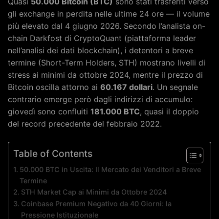
Quasi
50.000 Bitcoin (BTC)
sono stati trasferiti verso
gli exchange in perdita nelle ultime 24 ore — il volume
più elevato dal 4 giugno 2026. Secondo l’analista on-
chain Darkfost di CryptoQuant (piattaforma leader
nell’analisi dei dati blockchain), i detentori a breve
termine (Short-Term Holders, STH) mostrano livelli di
stress ai minimi da ottobre 2024, mentre il prezzo di
Bitcoin oscilla attorno ai
60.167 dollari
. Un segnale
contrario emerge però dagli indirizzi di accumulo:
giovedì sono confluiti
181.000 BTC
, quasi il doppio
del record precedente del febbraio 2022.
Table of Contents
50.000 BTC in Uscita: Il Mercato dei Venditori a Breve
Termine
STH Market Cap ai Minimi da Ottobre 2024
Coinbase Premium Negativo da 40 Giorni: la
Pressione Istituzionale