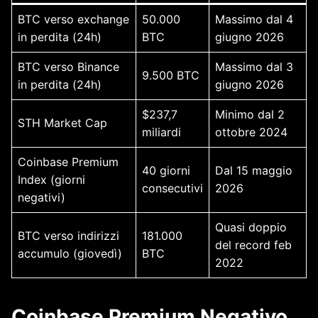
BTC verso exchange
50.000
Massimo dal 4
in perdita (24h)
BTC
giugno 2026
BTC verso Binance
Massimo dal 3
9.500 BTC
in perdita (24h)
giugno 2026
$237,7
Minimo dal 2
STH Market Cap
miliardi
ottobre 2024
Coinbase Premium
40 giorni
Dal 15 maggio
Index (giorni
consecutivi
2026
negativi)
Quasi doppio
BTC verso indirizzi
181.000
del record feb
accumulo (giovedì)
BTC
2022
Coinbase Premium Negativo