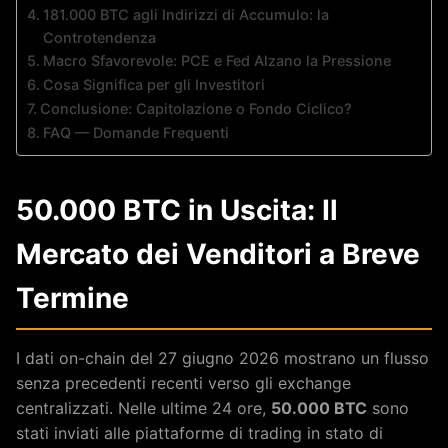
181.000 BTC agli Indirizzi di Accumulo: la
Controtendenza
Macro Sfavorevole: PCE e Fed Alzano la Pressione
Cosa Significa per gli Investitori
Conclusione: Capitolazione o Fondo Ciclico?
FAQ — Domande Frequenti
50.000 BTC in Uscita: Il
Mercato dei Venditori a Breve
Termine
I dati on-chain del 27 giugno 2026 mostrano un flusso
senza precedenti recenti verso gli exchange
centralizzati. Nelle ultime 24 ore,
50.000 BTC
sono
stati inviati alle piattaforme di trading in stato di