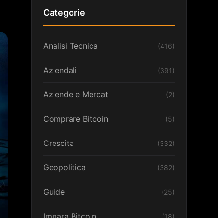
Categorie
Analisi Tecnica
(416)
Aziendali
(391)
Aziende e Mercati
(2)
Comprare Bitcoin
(5)
Crescita
(332)
Geopolitica
(382)
Guide
(25)
Impara Bitcoin
(18)