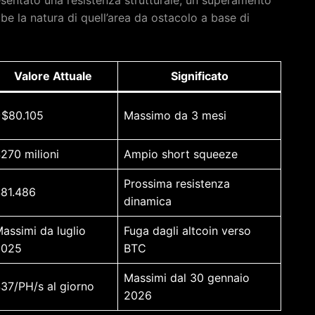
entato una resistenza strutturale; un superamento
e la natura di quell’area da ostacolo a base di
Valore Attuale
Significato
$80.105
Massimo da 3 mesi
270 milioni
Ampio short squeeze
Prossima resistenza
81.486
dinamica
assimi da luglio
Fuga dagli altcoin verso
2025
BTC
Massimi dal 30 gennaio
37/PH/s al giorno
2026