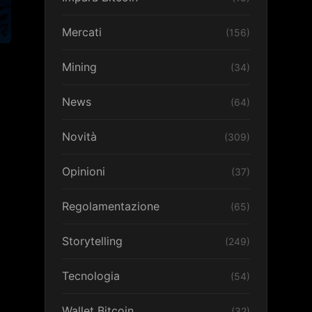
Mercati
(156)
Mining
(34)
News
(64)
Novità
(309)
Opinioni
(37)
Regolamentazione
(65)
Storytelling
(249)
Tecnologia
(54)
Wallet Bitcoin
(32)