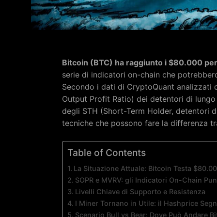
Bitcoin (BTC) ha raggiunto i $80.000 per 
serie di indicatori on-chain che potrebbe
Secondo i dati di CryptoQuant analizzati 
Output Profit Ratio) dei detentori di lungo
degli STH (Short-Term Holder, detentori di
tecniche che possono fare la differenza t
Table of Contents
La Situazione Attuale: Bitcoin Testa $80
SOPR e MVRV: gli Indicatori On-Chain Punt
Livelli Chiave di Supporto e Resistenza
I Miner Tornano in Utile: il Hashprice Segna
Scenario Bull vs Bear: Dove Può Andare Bi