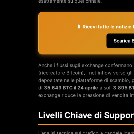
esattamente su quel crinale.
📱 Ricevi tutte le notizi
Scarica 
Anche i flussi sugli exchange confermano i
(ricercatore Bitcoin), i net inflow verso 
depositate nelle piattaforme di scambio, 
di
35.649 BTC il 24 aprile
a soli
3.895 BT
exchange riduce la pressione di vendita i
Livelli Chiave di Suppo
L’analisi tecnica sul grafico a candele ident