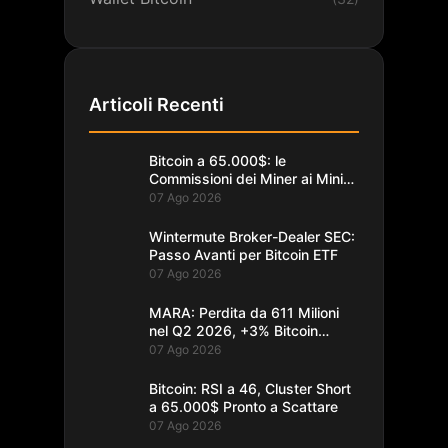
Articoli Recenti
Bitcoin a 65.000$: le
Commissioni dei Miner ai Minimi
da un Decennio
07 Ago 2026
Wintermute Broker-Dealer SEC:
Passo Avanti per Bitcoin ETF
07 Ago 2026
MARA: Perdita da 611 Milioni
nel Q2 2026, +3% Bitcoin
Minati
07 Ago 2026
Bitcoin: RSI a 46, Cluster Short
a 65.000$ Pronto a Scattare
07 Ago 2026