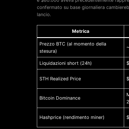
e $80.000 aveva precedentemente rappres
confermato su base giornaliera cambierebb
lancio.
Metrica
Prezzo BTC (al momento della
~
stesura)
Liquidazioni short (24h)
$
STH Realized Price
$
M
Bitcoin Dominance
Hashprice (rendimento miner)
$