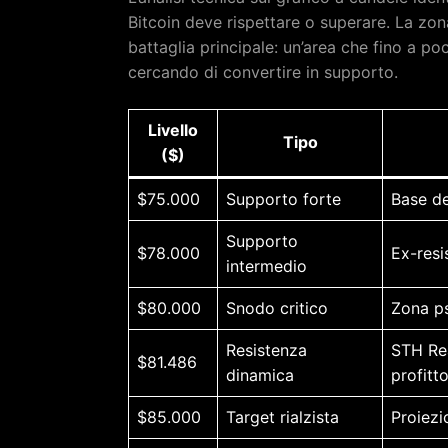
Bitcoin deve rispettare o superare. La z
battaglia principale: un’area che fino a po
cercando di convertire in supporto.
Livello
Tipo
($)
$75.000
Supporto forte
Base d
Supporto
$78.000
Ex-resi
intermedio
$80.000
Snodo critico
Zona ps
Resistenza
STH Rea
$81.486
dinamica
profitt
$85.000
Target rialzista
Proiezi