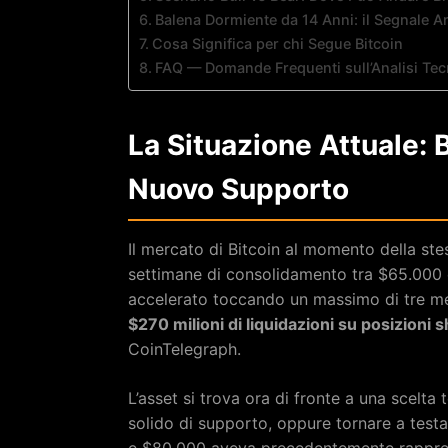
Balena Dormiente da 14 Anni: il Segnale A
Cosa Significa per chi Segue Bitcoin
FAQ — Domande Frequenti sull’Analisi Tecn
La Situazione Attuale:
Nuovo Supporto
Il mercato di Bitcoin al momento della stes
settimane di consolidamento tra $65.000 e
accelerato toccando un massimo di tre me
$270 milioni di liquidazioni su posizioni s
CoinTelegraph.
L’asset si trova ora di fronte a una scelt
solido di supporto, oppure tornare a testare