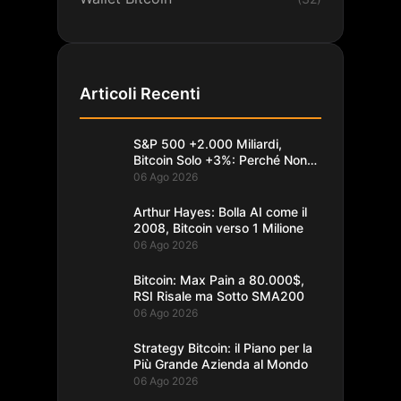
Articoli Recenti
S&P 500 +2.000 Miliardi,
Bitcoin Solo +3%: Perché Non
Segue
06 Ago 2026
Arthur Hayes: Bolla AI come il
2008, Bitcoin verso 1 Milione
06 Ago 2026
Bitcoin: Max Pain a 80.000$,
RSI Risale ma Sotto SMA200
06 Ago 2026
Strategy Bitcoin: il Piano per la
Più Grande Azienda al Mondo
06 Ago 2026