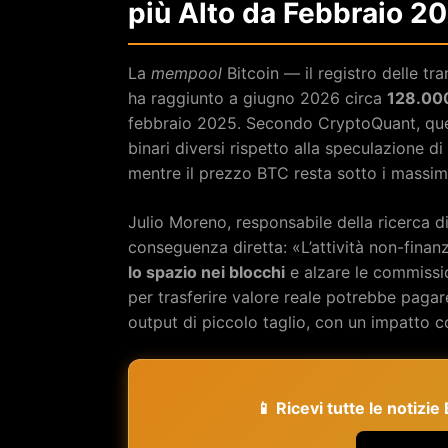
più Alto da Febbraio 2
La
mempool
Bitcoin — il registro delle tr
ha raggiunto a giugno 2026 circa
128.000
febbraio 2025. Secondo CryptoQuant, quest
binari diversi rispetto alla speculazione d
mentre il prezzo BTC resta sotto i massim
Julio Moreno, responsabile della ricerca 
conseguenza diretta: «L’attività non-fina
lo spazio nei blocchi
e alzare le commissio
per trasferire valore reale potrebbe pagar
output di piccolo taglio, con un impatto co
📱 Ricevi tutte le notizi