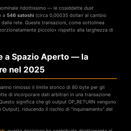
 nominale ridottissimo — le cosiddette
dust
o a
546 satoshi
(circa 0,00035 dollari al cambio
o dalla rete. Queste transazioni, come sottolinea
rzionatamente piccolo» rispetto alla larghezza di
 a Spazio Aperto — la
re nel 2025
hanno rimosso il limite storico di 80 byte per gli
e di incorporare dati arbitrari in una transazione
 Questo significa che gli output OP_RETURN vengono
Output), riducendo il rischio di “inquinamento” del
ph
, questa decisione ha contribuito direttamente al