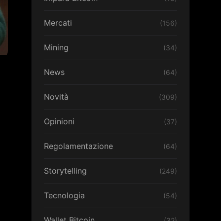
Mercati
(156)
Mining
(34)
News
(64)
Novità
(309)
Opinioni
(37)
Regolamentazione
(64)
Storytelling
(249)
Tecnologia
(54)
Wallet Bitcoin
(32)