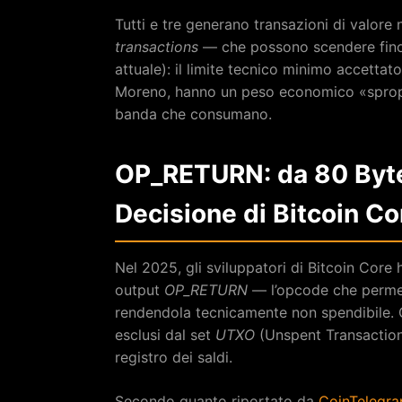
Tutti e tre generano transazioni di valore
transactions
— che possono scendere fin
attuale): il limite tecnico minimo accettat
Moreno, hanno un peso economico «spropo
banda che consumano.
OP_RETURN: da 80 Byte
Decisione di Bitcoin Co
Nel 2025, gli sviluppatori di Bitcoin Core 
output
OP_RETURN
— l’opcode che permett
rendendola tecnicamente non spendibile.
esclusi dal set
UTXO
(Unspent Transaction 
registro dei saldi.
Secondo quanto riportato da
CoinTelegra