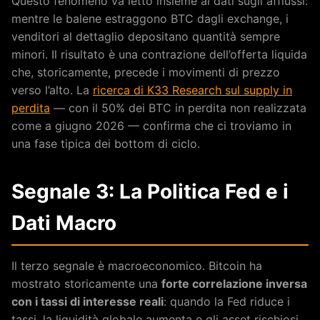
Questo fenomeno va letto insieme ai dati sugli afflussi:
mentre le balene estraggono BTC dagli exchange, i
venditori al dettaglio depositano quantità sempre
minori. Il risultato è una contrazione dell’offerta liquida
che, storicamente, precede i movimenti di prezzo
verso l’alto. La
ricerca di K33 Research sul supply in
perdita
— con il 50% dei BTC in perdita non realizzata
come a giugno 2026 — confirma che ci troviamo in
una fase tipica dei bottom di ciclo.
Segnale 3: La Politica Fed e i
Dati Macro
Il terzo segnale è macroeconomico. Bitcoin ha
mostrato storicamente una
forte correlazione inversa
con i tassi di interesse reali
: quando la Fed riduce i
tassi, la liquidità globale aumenta e gli asset rischiosi