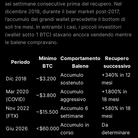
sei settimane consecutive prima del recupero. Nel
dicembre 2018, durante il bear market post-2017,
l’accumulo dei grandi wallet precedette il bottom di
soli tre mesi. In entrambi i casi, i piccoli investitori
(wallet sotto 1 BTC) stavano ancora vendendo mentre
le balene compravano.
Minimo
Comportamento
Recupero
Periodo
BTC
Balene
successivo
Accumulo
+340% in 12
Dic 2018
~$3.200
sostenuto
mesi
Mar 2020
Accumulo
+1.800% in
~$3.800
(COVID)
aggressivo
18 mesi
Nov 2022
Accumulo 6
+580% in 18
~$15.500
(FTX)
settimane
mesi
Accumulo in
Da
Giu 2026
<$60.000
corso
determinare