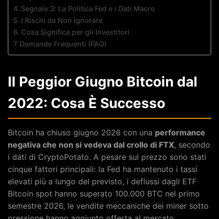
Segnale 3: La Politica Fed e i Dati Macro
I Rischi da Non Ignorare
Cosa Significa per gli Investitori
Domande Frequenti (FAQ)
Il Peggior Giugno Bitcoin dal
2022: Cosa È Successo
Bitcoin ha chiuso giugno 2026 con una
performance
negativa che non si vedeva dal crollo di FTX
, secondo
i dati di CryptoPotato. A pesare sul prezzo sono stati
cinque fattori principali: la Fed ha mantenuto i tassi
elevati più a lungo del previsto, i deflussi dagli ETF
Bitcoin spot hanno superato 100.000 BTC nel primo
semestre 2026, le vendite meccaniche dei miner sotto
pressione hanno aggiunto offerta al mercato,