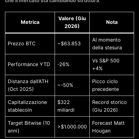
che il mercato sta cambiando struttura
.
Valore (Giu
Metrica
Nota
2026)
Al momento
Prezzo BTC
~$63.853
della stesura
Vs S&P 500
Performance YTD
-26%
+4%
Distanza dall’ATH
Picco ciclo
~-50%
(Oct 2025)
precedente
Capitalizzazione
$322
Record storico
stablecoin
miliardi
(Giu 2026)
Target Bitwise (10
Forecast Matt
>$1.000.000
anni)
Hougan