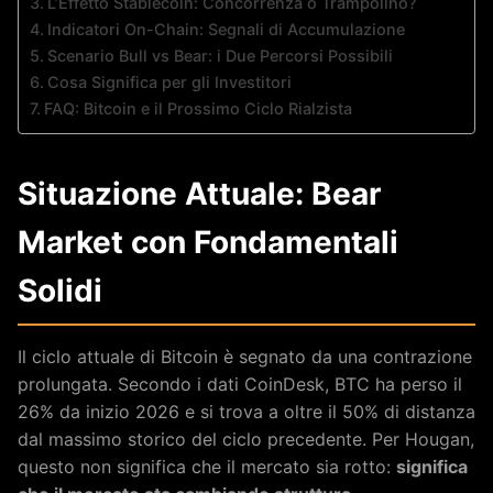
L’Effetto Stablecoin: Concorrenza o Trampolino?
Indicatori On-Chain: Segnali di Accumulazione
Scenario Bull vs Bear: i Due Percorsi Possibili
Cosa Significa per gli Investitori
FAQ: Bitcoin e il Prossimo Ciclo Rialzista
Situazione Attuale: Bear
Market con Fondamentali
Solidi
Il ciclo attuale di Bitcoin è segnato da una contrazione
prolungata. Secondo i dati CoinDesk, BTC ha perso il
26% da inizio 2026 e si trova a oltre il 50% di distanza
dal massimo storico del ciclo precedente. Per Hougan,
questo non significa che il mercato sia rotto:
significa