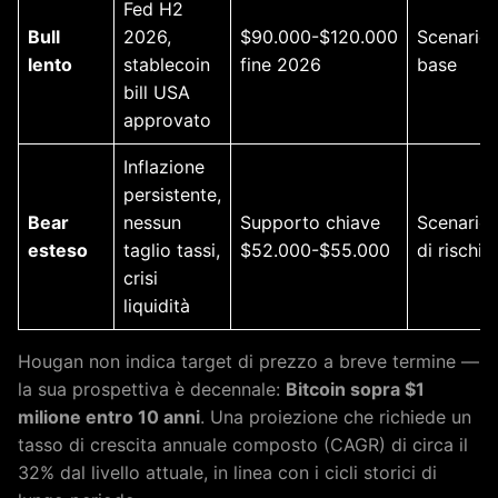
Fed H2
Bull
2026,
$90.000-$120.000
Scenario
lento
stablecoin
fine 2026
base
bill USA
approvato
Inflazione
persistente,
Bear
nessun
Supporto chiave
Scenario
esteso
taglio tassi,
$52.000-$55.000
di rischio
crisi
liquidità
Hougan non indica target di prezzo a breve termine —
la sua prospettiva è decennale:
Bitcoin sopra $1
milione entro 10 anni
. Una proiezione che richiede un
tasso di crescita annuale composto (CAGR) di circa il
32% dal livello attuale, in linea con i cicli storici di