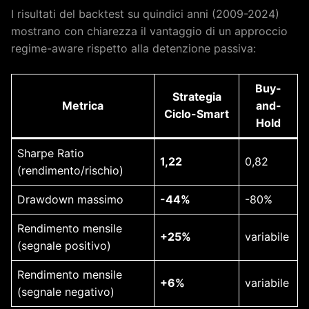
I risultati del backtest su quindici anni (2009-2024)
mostrano con chiarezza il vantaggio di un approccio
regime-aware rispetto alla detenzione passiva:
Buy-
Strategia
Metrica
and-
Ciclo-Smart
Hold
Sharpe Ratio
1,22
0,82
(rendimento/rischio)
Drawdown massimo
-44%
-80%
Rendimento mensile
+25%
variabile
(segnale positivo)
Rendimento mensile
+6%
variabile
(segnale negativo)