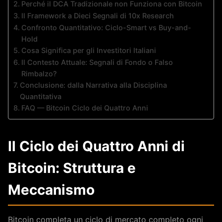
Perché il DCA Tradizionale non Funziona con Bitcoin
Il Framework a Dieci Segnali di 10x Research
Confronto Quantitativo: Ciclo-Smart vs Buy-and-
Hold
Cosa Significa per gli Investitori Italiani
Il Contesto Attuale: Segnali di Fondo o Falso
Rimbalzo?
Conclusione: dalla Narrativa alla Disciplina
Quantitativa
FAQ — Bitcoin Ciclo dei Quattro Anni
Il Ciclo dei Quattro Anni di
Bitcoin: Struttura e
Meccanismo
Bitcoin completa un ciclo di mercato completo ogni