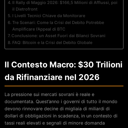
Il Rally di Maggio 2026: $166,5 Milioni di Afflussi, poi
il Dietrofront
I Livelli Tecnici Chiave da Monitorare
Tre Scenari: Come la Crisi del Debito Potrebbe
Amplificare l’Appeal di BTC
Conclusione: un Asset Fuori dai Bilanci Sovrani
FAQ: Bitcoin e la Crisi del Debito Globale
Il Contesto Macro: $30 Trilioni
da Rifinanziare nel 2026
La pressione sui mercati sovrani è reale e
documentata. Quest’anno i governi di tutto il mondo
devono rinnovare decine di migliaia di miliardi di
dollari di obbligazioni in scadenza, in un contesto di
tassi reali elevati e segnali di minore domanda