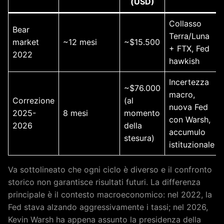
(USD)
Collasso
Bear
Terra/Luna
market
~12 mesi
~$15.500
+ FTX, Fed
2022
hawkish
Incertezza
~$76.000
macro,
Correzione
(al
nuova Fed
2025-
8 mesi
momento
con Warsh,
2026
della
accumulo
stesura)
istituzionale
Va sottolineato che ogni ciclo è diverso e il confronto
storico non garantisce risultati futuri. La differenza
principale è il contesto macroeconomico: nel 2022, la
Fed stava alzando aggressivamente i tassi; nel 2026,
Kevin Warsh ha appena assunto la presidenza della