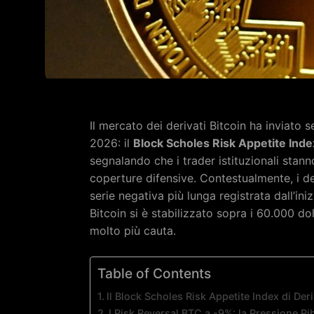
Il mercato dei derivati Bitcoin ha inviato 
2026: il
Block Scholes Risk Appetite Index
segnalando che i trader istituzionali stan
coperture difensive. Contestualmente, i de
serie negativa più lunga registrata dall’ini
Bitcoin si è stabilizzato sopra i 60.000 dol
molto più cauta.
Table of Contents
Il Block Scholes Risk Appetite Index di De
I Risk Reversal BTC a -9%: la Pressione R