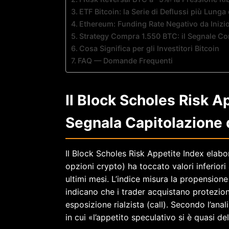
ETF Bitcoin: la Serie di Deflussi più Lunga 
Ethereum: Funding Rate Negativo da Inizi
Strategy Compra 1.550 BTC: il Segnale Co
Cosa Significa per gli Investitori Bitcoin
FAQ — Domande Frequenti
Il Block Scholes Risk Ap
Segnala Capitolazione
Il Block Scholes Risk Appetite Index elabo
opzioni crypto) ha toccato valori inferiori
ultimi mesi. L’indice misura la propensione a
indicano che i trader acquistano protezio
esposizione rialzista (call). Secondo l’anal
in cui «l’appetito speculativo si è quasi de