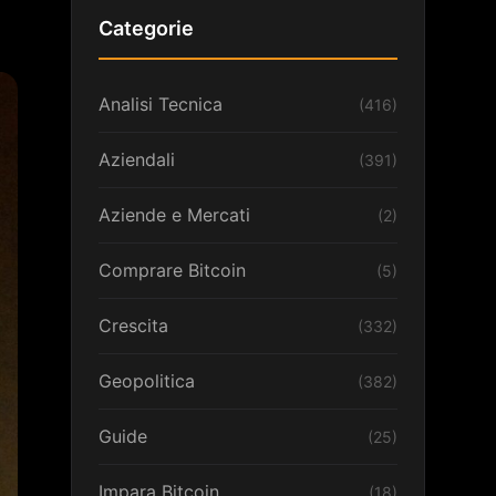
Categorie
Analisi Tecnica
(416)
Aziendali
(391)
Aziende e Mercati
(2)
Comprare Bitcoin
(5)
Crescita
(332)
Geopolitica
(382)
Guide
(25)
Impara Bitcoin
(18)