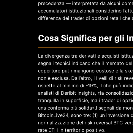
precedenza — interpretata da alcuni come u
accumulatori istituzionali considerino l’at
differenza dei trader di opzioni retail ch
Cosa Significa per gli I
La divergenza tra derivati e acquisti istit
segnali tecnici indicano che il mercato del
coperture put rimangono costose e la ske
non è esclusa. Dall’altro, i livelli di risk 
rispetto al minimo di -19%, il che può ind
analisti di Deribit Insights, «la consolida
tranquilla in superficie, ma i trader di op
una conferma più solida».I segnali da mon
BitcoinLive24, sono tre: (1) un inversione d
normalizzazione del risk reversal BTC verso
rate ETH in territorio positivo.