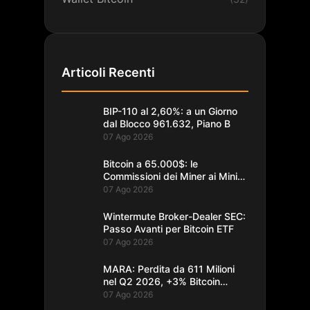
Articoli Recenti
BIP-110 al 2,60%: a un Giorno
dal Blocco 961.632, Piano B
07 Ago 2026
Bitcoin a 65.000$: le
Commissioni dei Miner ai Minimi
da un Decennio
07 Ago 2026
Wintermute Broker-Dealer SEC:
Passo Avanti per Bitcoin ETF
07 Ago 2026
MARA: Perdita da 611 Milioni
nel Q2 2026, +3% Bitcoin
Minati
07 Ago 2026