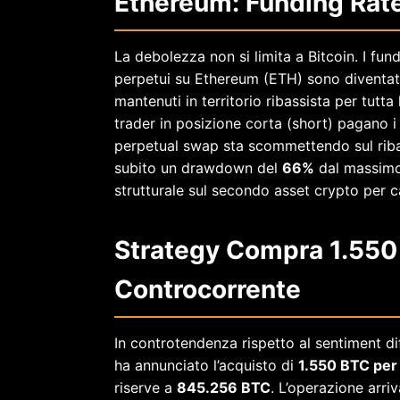
Ethereum: Funding Rate
La debolezza non si limita a Bitcoin. I fund
perpetui su Ethereum (ETH) sono diventati
mantenuti in territorio ribassista per tutta
trader in posizione corta (short) pagano 
perpetual swap sta scommettendo sul riba
subito un drawdown del
66%
dal massimo
strutturale sul secondo asset crypto per c
Strategy Compra 1.550 
Controcorrente
In controtendenza rispetto al sentiment di
ha annunciato l’acquisto di
1.550 BTC per 1
riserve a
845.256 BTC
. L’operazione arr