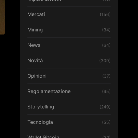
Mercati
(156)
Mining
(34)
News
(64)
Novità
(309)
Opinioni
(37)
Regolamentazione
(65)
Storytelling
(249)
Tecnologia
(55)
Wallet Bitcoin
(32)