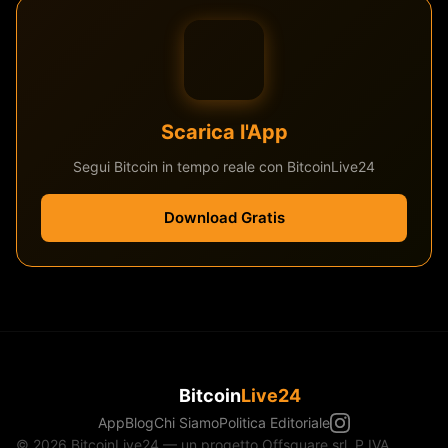
Scarica l'App
Segui Bitcoin in tempo reale con BitcoinLive24
Download Gratis
Bitcoin
Live24
App
Blog
Chi Siamo
Politica Editoriale
© 2026 BitcoinLive24 — un progetto Offsquare srl, P.IVA