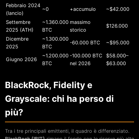
Febbraio 2024
~0
+accumulo
~$42.000
(lancio)
Settembre
~1.360.000
massimo
$126.000
2025 (ATH)
BTC
storico
Dicembre
~1.300.000
-60.000 BTC
~$95.000
2025
BTC
~1.200.000
-100.000 BTC
$58.000–
Giugno 2026
BTC
nel 2026
$63.000
BlackRock, Fidelity e
Grayscale: chi ha perso di
più?
Tra i tre principali emittenti, il quadro è differenziato.
BlackRock (IBIT)
rimane il fondo con le riserve più alte