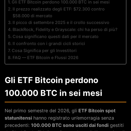
Gli ETF Bitcoin perdono 100.000 BTC in sei mesi
Il prezzo realizzato degli ETF: $72.300 contro
$58.000 di mercato
Il picco di settembre 2025 e il crollo successivo
BlackRock, Fidelity e Grayscale: chi ha perso di più?
Cosa significano questi dati per il mercato
Il confronto con i grandi cicli storici
Cosa Significa per gli Investitori
FAQ — ETF Bitcoin e Flussi 2026
Gli ETF Bitcoin perdono
100.000 BTC in sei mesi
Nel primo semestre del 2026, gli
ETF Bitcoin spot
statunitensi
hanno registrato un’emorragia senza
precedenti:
100.000 BTC sono usciti dai fondi
gestiti