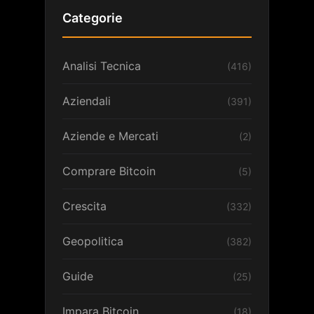
Categorie
Analisi Tecnica
(416)
Aziendali
(391)
Aziende e Mercati
(2)
Comprare Bitcoin
(5)
Crescita
(332)
Geopolitica
(382)
Guide
(25)
Impara Bitcoin
(18)