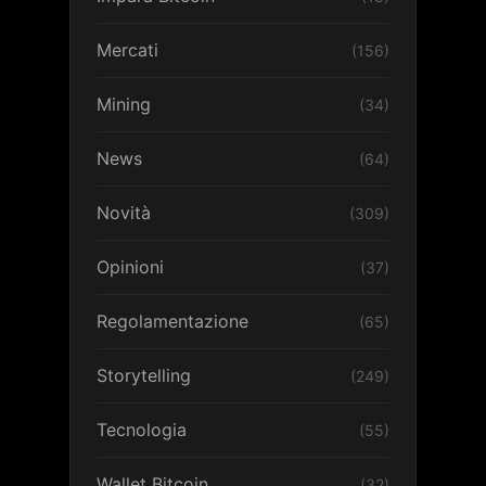
Mercati
(156)
Mining
(34)
News
(64)
Novità
(309)
Opinioni
(37)
Regolamentazione
(65)
Storytelling
(249)
Tecnologia
(55)
Wallet Bitcoin
(32)