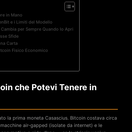
ere in Mano
nBit e i Limiti del Modello
e Cambia per Sempre Quando lo Apri
sse Sfide
una Carta
 Bitcoin Fisico Economico
coin che Potevi Tenere in
ato la prima moneta Casascius. Bitcoin costava circa
 macchine air-gapped (isolate da internet) e le