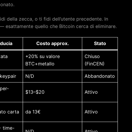
donato.
di della zecca, o ti fidi dell’utente precedente. In
a — esattamente quello che Bitcoin cerca di eliminare.
iducia
Costo approx.
Stato
zata
+20% su valore
Chiuso
BTC+metallo
(FinCEN)
 keypair
N/D
Abbandonato
per-
$13–$20
Attivo
to carta
da 13€
Attivo
+ time-
N/D
Attivo