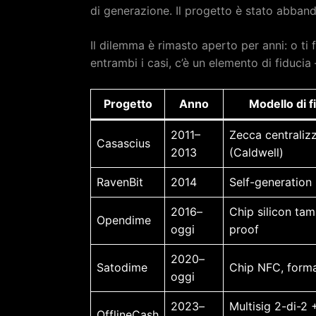
di generazione. Il progetto è stato abban
Il dilemma è rimasto aperto per anni: o ti fi
entrambi i casi, c’è un elemento di fiduci
Progetto
Anno
Modello di f
2011–
Zecca centraliz
Casascius
2013
(Caldwell)
RavenBit
2014
Self-generation
2016–
Chip silicon tam
Opendime
oggi
proof
2020–
Satodime
Chip NFC, forma
oggi
2023–
Multisig 2-di-2 
OfflineCash