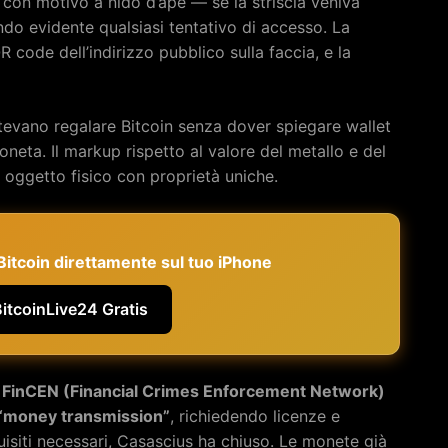
con motivo a nido d’ape — se la striscia veniva
ndo evidente qualsiasi tentativo di accesso. La
 code dell’indirizzo pubblico sulla faccia, e la
otevano regalare Bitcoin senza dover spiegare wallet
eta. Il markup rispetto al valore del metallo e del
n oggetto fisico con proprietà uniche.
e Bitcoin direttamente sul tuo iPhone
BitcoinLive24 Gratis
:
FinCEN (Financial Crimes Enforcement Network)
me “money transmission”
, richiedendo licenze e
uisiti necessari, Casascius ha chiuso. Le monete già