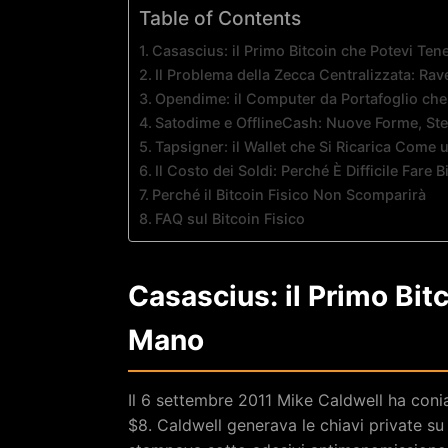
Table of Contents
Casascius: il Primo Bitcoin che Potevi Ten
Il Problema della Zecca Centralizzata: Rave
Opendime: il Computer da Portafoglio ch
Satodime e OfflineCash: Nuove Forme, Ste
Tapsigner: il Wallet che Si Ricarica Come 
Il Costo dei Soldi: Perché È Difficile Fare
Perché il Bitcoin Fisico Non Scomparirà
FAQ sul Bitcoin Fisico
Casascius: il Primo Bit
Mano
Il 6 settembre 2011 Mike Caldwell ha coni
$8. Caldwell generava le chiavi private su