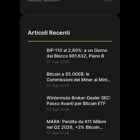
Articoli Recenti
BIP-110 al 2,60%: a un Giorno
dal Blocco 961.632, Piano B
07 Ago 2026
Bitcoin a 65.000$: le
Commissioni dei Miner ai Minimi
da un Decennio
07 Ago 2026
Wintermute Broker-Dealer SEC:
Passo Avanti per Bitcoin ETF
07 Ago 2026
MARA: Perdita da 611 Milioni
nel Q2 2026, +3% Bitcoin
Minati
07 Ago 2026