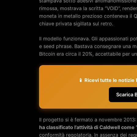
stampava sotto adesivi antimanomissione 
rimossa, mostrava la scritta “VOID”, rende
moneta in metallo prezioso conteneva il QR
chiave privata sigillata sul retro.
Il modello funzionava. Gli appassionati p
e seed phrase. Bastava consegnare una mon
Bitcoin era circa il 20%, accettabile per u
📱 Ricevi tutte le notizi
Scarica 
Il progetto si è fermato a novembre 2013
ha classificato l’attività di Caldwell co
conformità regolatoria. In assenza dei req