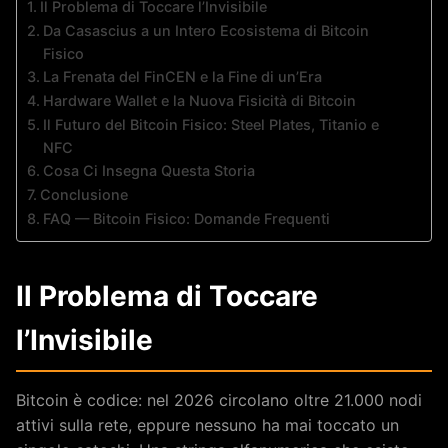
Il Problema di Toccare l’Invisibile
Da Casascius a un Intero Ecosistema di Bitcoin
Fisico
La Frenata del FinCEN e la Fine di un’Era
Hardware Wallet e la Nuova Fisicità di Bitcoin
Il Futuro del Bitcoin Fisico: Steel Plates, Titanio e
NFC
Cosa Ci Insegna Questa Storia
Conclusione
FAQ — Bitcoin Fisico: Domande Frequenti
Il Problema di Toccare
l’Invisibile
Bitcoin è codice: nel 2026 circolano oltre 21.000 nodi
attivi sulla rete, eppure nessuno ha mai toccato un