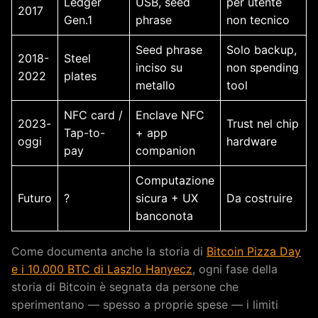
Ledger
USB, seed
per utente
2017
Gen.1
phrase
non tecnico
Seed phrase
Solo backup,
2018-
Steel
inciso su
non spending
2022
plates
metallo
tool
NFC card /
Enclave NFC
2023-
Trust nel chip
Tap-to-
+ app
oggi
hardware
pay
companion
Computazione
Futuro
?
sicura + UX
Da costruire
banconota
Come documenta anche la storia di
Bitcoin Pizza Day
e i 10.000 BTC di Laszlo Hanyecz
, ogni fase della
storia di Bitcoin è segnata da persone che
sperimentano — spesso a proprie spese — i limiti