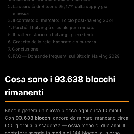
La scarsità di Bitcoin: 95,47% della supply già
emessa
Il contesto di mercato: il ciclo post-halving 2024
Perché il halving è cruciale per i minatori
Il pattern storico: i halvings precedenti
Crescita della rete: hashrate e sicurezza
Conclusione
FAQ — Domande frequenti sul Bitcoin Halving 2028
Cosa sono i 93.638 blocchi
rimanenti
Bitcoin genera un nuovo blocco ogni circa 10 minuti.
Con
93.638 blocchi
ancora da minare, mancano circa
650 giorni alla scadenza — ossia meno di due anni. Il
contatore scende in media di 144 blocchi al giorno,