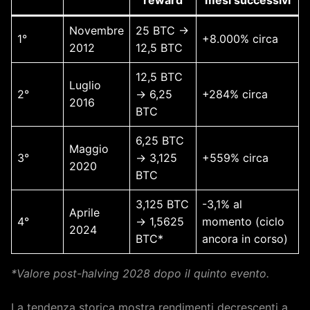
reward
mesi successivi
Novembre
25 BTC →
1°
+8.000% circa
2012
12,5 BTC
12,5 BTC
Luglio
2°
→ 6,25
+284% circa
2016
BTC
6,25 BTC
Maggio
3°
→ 3,125
+559% circa
2020
BTC
3,125 BTC
-3,1% al
Aprile
4°
→ 1,5625
momento (ciclo
2024
BTC*
ancora in corso)
*Valore post-halving 2028 dopo il quinto evento.
La tendenza storica mostra rendimenti decrescenti a