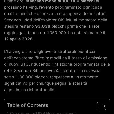
ultime ore:
mancano meno di 100.000 blocchi
al
prossimo halving, l’evento programmato ogni circa
quattro anni che dimezza la ricompensa dei minatori.
Secondo i dati dell’explorer OKLink, al momento della
stesura restano
93.638 blocchi
prima che la rete
raggiunga il blocco n. 1.050.000. La data stimata è il
12 aprile 2028
.
L’halving è uno degli eventi strutturali più attesi
dell’ecosistema Bitcoin: modifica il tasso di emissione
di nuovi BTC, riducendo l’inflazione programmata della
rete. Secondo BitcoinLive24, il conto alla rovescia
sotto i 100.000 blocchi rappresenta un momento
significativo per chiunque segua la scarsità
algortimica del protocollo.
Table of Contents
Cosa sono i 93.638 blocchi rimanenti