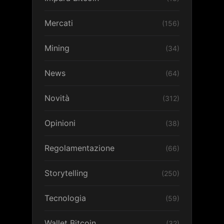
Mercati
(156)
Mining
(34)
News
(64)
Novità
(312)
Opinioni
(38)
Regolamentazione
(66)
Storytelling
(250)
Tecnologia
(59)
Wallet Bitcoin
(32)