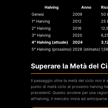
Halving
Anno
Ric
Genesi
2009
50 
1° Halving
2012
25 
2° Halving
2016
12,
3° Halving
2020
6,2
4° Halving (attuale)
2024
3,1
5° Halving (prossimo)
2028 (stimato)
1,5
Superare la Metà del Ci
Il passaggio oltre la metà del ciclo non è 
punto di metà ciclo al prossimo halving ha
precedenti. Questo avviene per una ragio
all’halving, il mercato inizia ad anticiparne