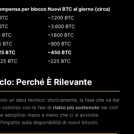
ompensa per blocco
Nuovi BTC al giorno (circa)
BTC
~7.200 BTC
BTC
~3.600 BTC
5 BTC
~1.800 BTC
5 BTC
~900 BTC
25 BTC
~450 BTC
625 BTC
~225 BTC
clo: Perché È Rilevante
solo un dato tecnico: storicamente, la fase che va dal
 coinciso con le fasi di
rialzo più sostenuto
nei cicli
ne semplice: mano a mano che ci si avvicina
 l’impatto sulla disponibilità di nuovi bitcoin.