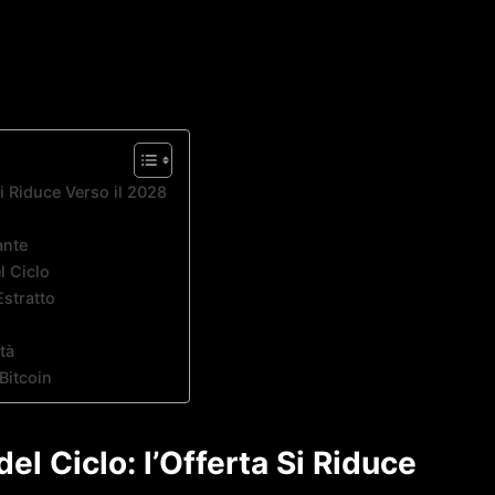
Si Riduce Verso il 2028
ante
l Ciclo
Estratto
tà
Bitcoin
el Ciclo: l’Offerta Si Riduce