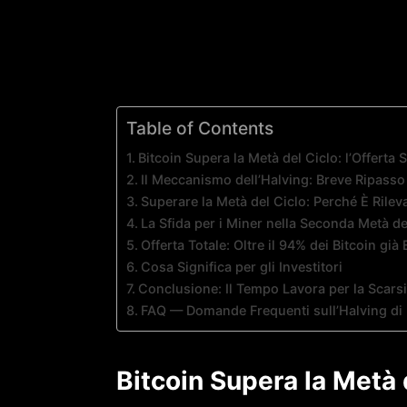
Table of Contents
Bitcoin Supera la Metà del Ciclo: l’Offerta 
Il Meccanismo dell’Halving: Breve Ripasso
Superare la Metà del Ciclo: Perché È Rilev
La Sfida per i Miner nella Seconda Metà de
Offerta Totale: Oltre il 94% dei Bitcoin già 
Cosa Significa per gli Investitori
Conclusione: Il Tempo Lavora per la Scarsi
FAQ — Domande Frequenti sull’Halving di 
Bitcoin Supera la Metà d