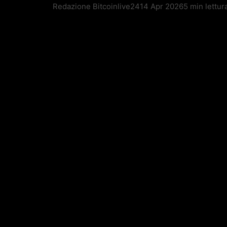
Redazione Bitcoinlive24
14 Apr 2026
5 min lettur