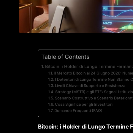
Table of Contents
Bitcoin: i Holder di Lungo Termine Fermano
Il Mercato Bitcoin al 24 Giugno 2026: Nume
I Detentori di Lungo Termine Non Stanno 
Livelli Chiave di Supporto e Resistenza
Strategy (MSTR) e gli ETF: Segnali Istituzio
Scenario Costruttivo e Scenario Deteriora
Cosa Significa per gli Investitori
Domande Frequenti (FAQ)
Bitcoin: i Holder di Lungo Termine