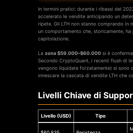
In termini pratici: durante i ribassi del 2
accelerato le vendite anticipando un dete
ripete. Gli LTH non stanno comprando i
un comportamento che, storicamente, ha p
capitolazione.
La
zona $59.000–$60.000
si è conferma
Secondo CryptoQuant, i recenti flush di lev
vengono liquidate forzatamente) si sono c
innescare la cascata di vendite LTH che ca
Livelli Chiave di Suppo
Livello (USD)
Tipo
M
$60.835
Resistenza