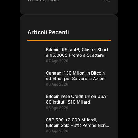
Articoli Recenti
Bitcoin: RSI a 46, Cluster Short
a 65.000$ Pronto a Scattare
07 Ago 2026
Canaan: 130 Milioni in Bitcoin
ed Ether per Salvare le Azioni
06 Ago 2026
Bitcoin nelle Credit Union USA:
80 Istituti, $10 Miliardi
06 Ago 2026
S&P 500 +2.000 Miliardi,
Bitcoin Solo +3%: Perché Non
Segue
06 Ago 2026