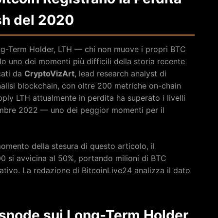
sh del 2020
Long-Term Holder, LTH — chi non muove i propri BTC
 uno dei momenti più difficili della storia recente
cati da
CryptoVizArt
, lead research analyst di
nalisi blockchain, con oltre 200 metriche on-chain
ply LTH attualmente in perdita ha superato i livelli
ovembre 2022 — uno dei peggior momenti per il
omento della stesura di questo articolo, il
 si avvicina al 50%, portando milioni di BTC
egativo. La redazione di BitcoinLive24 analizza il dato
ssnode sui Long-Term Holder