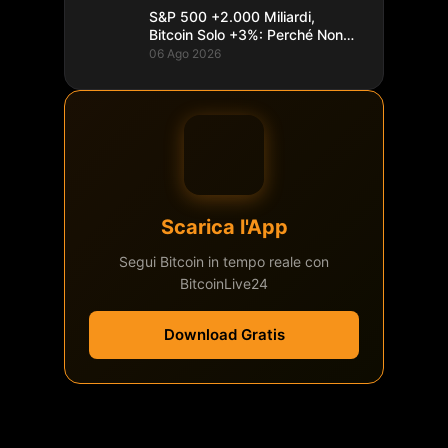
S&P 500 +2.000 Miliardi,
Bitcoin Solo +3%: Perché Non
Segue
06 Ago 2026
Scarica l'App
Segui Bitcoin in tempo reale con
BitcoinLive24
Download Gratis