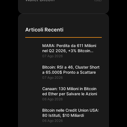
Articoli Recenti
MARA: Perdita da 611 Milioni
nel Q2 2026, +3% Bitcoin
Minati
07 Ago 2026
Bitcoin: RSI a 46, Cluster Short
a 65.000$ Pronto a Scattare
07 Ago 2026
Canaan: 130 Milioni in Bitcoin
ed Ether per Salvare le Azioni
06 Ago 2026
Bitcoin nelle Credit Union USA:
80 Istituti, $10 Miliardi
06 Ago 2026