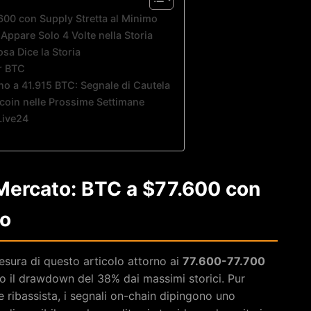
.600 con Supply Stretta al Minimo
e Appare Solo 4 Volte nella Storia
sa Dice la Storia
er BTC
no a 41.915 BTC: Segnale di Cautela
tcoin nelle Prossime Settimane
nLive24
 Mercato: BTC a $77.600 con
mo
esura di questo articolo attorno ai
77.600-77.700
o il drawdown del 38% dai massimi storici. Pur
 ribassista, i segnali on-chain dipingono uno