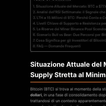
Situazione Attuale del Mercato: BTC a $77
Analisi dell’RSI Settimanale: il Segnale ch
LTH a 15 Milioni di BTC: Perché Conta e Co
Livelli Chiave di Supporto e Resistenza p
Le Riserve dei Miner Binance Pool Scendo
Scenario Bull vs Bear: Due Percorsi per Bi
Cosa Significa per gli Investitori di Bitcoi
FAQ — Domande Frequenti
Situazione Attuale del
Supply Stretta al Mini
Bitcoin (BTC) si trova al momento della st
dollari
, in una fase di consolidamento dop
trattandosi di un contesto apparentemente