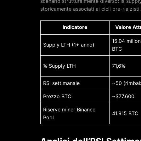
scenario strutturalmente diverso: la supply
storicamente associati ai cicli pre-rialzisti.
Indicatore
Valore Att
15,04 milion
Supply LTH (1+ anno)
BTC
% Supply LTH
71,6%
RSI settimanale
~50 (rimbal
Prezzo BTC
~$77.600
Riserve miner Binance
41.915 BTC
Pool