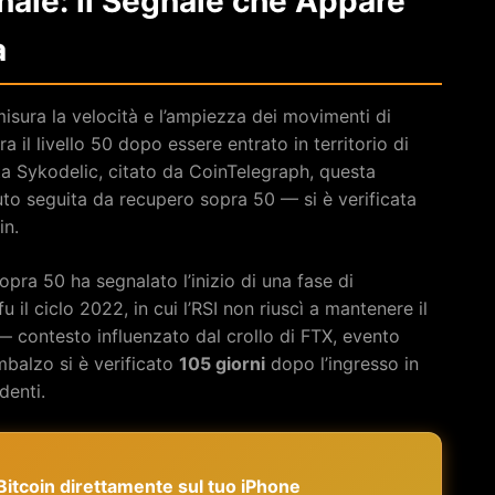
anale: il Segnale che Appare
a
misura la velocità e l’ampiezza dei movimenti di
 il livello 50 dopo essere entrato in territorio di
ta Sykodelic, citato da CoinTelegraph, questa
to seguita da recupero sopra 50 — si è verificata
in.
sopra 50 ha segnalato l’inizio di una fase di
 il ciclo 2022, in cui l’RSI non riuscì a mantenere il
 — contesto influenzato dal crollo di FTX, evento
mbalzo si è verificato
105 giorni
dopo l’ingresso in
denti.
e Bitcoin direttamente sul tuo iPhone