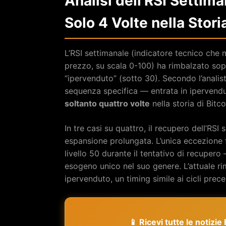
Analisi dell’RSI Settim
Solo 4 Volte nella Stori
L’RSI settimanale (indicatore tecnico che 
prezzo, su scala 0-100) ha rimbalzato sopra
“ipervenduto” (sotto 30). Secondo l’analis
sequenza specifica — entrata in ipervendu
soltanto quattro volte
nella storia di Bitco
In tre casi su quattro, il recupero dell’RSI 
espansione prolungata. L’unica eccezione fu
livello 50 durante il tentativo di recupero
esogeno unico nel suo genere. L’attuale ri
ipervenduto, un timing simile ai cicli prece
📱 Ricevi tutte le notizi