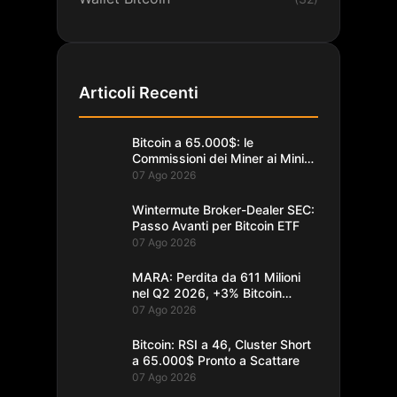
Articoli Recenti
Bitcoin a 65.000$: le
Commissioni dei Miner ai Minimi
da un Decennio
07 Ago 2026
Wintermute Broker-Dealer SEC:
Passo Avanti per Bitcoin ETF
07 Ago 2026
MARA: Perdita da 611 Milioni
nel Q2 2026, +3% Bitcoin
Minati
07 Ago 2026
Bitcoin: RSI a 46, Cluster Short
a 65.000$ Pronto a Scattare
07 Ago 2026