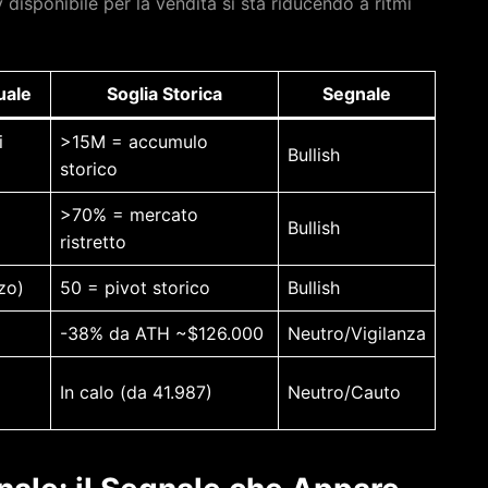
 disponibile per la vendita si sta riducendo a ritmi
uale
Soglia Storica
Segnale
i
>15M = accumulo
Bullish
storico
>70% = mercato
Bullish
ristretto
zo)
50 = pivot storico
Bullish
-38% da ATH ~$126.000
Neutro/Vigilanza
In calo (da 41.987)
Neutro/Cauto