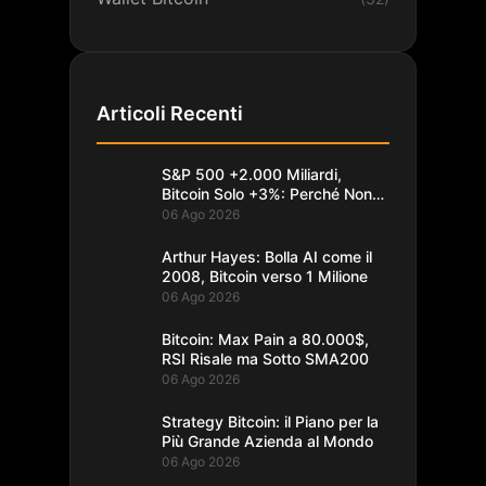
Articoli Recenti
S&P 500 +2.000 Miliardi,
Bitcoin Solo +3%: Perché Non
Segue
06 Ago 2026
Arthur Hayes: Bolla AI come il
2008, Bitcoin verso 1 Milione
06 Ago 2026
Bitcoin: Max Pain a 80.000$,
RSI Risale ma Sotto SMA200
06 Ago 2026
Strategy Bitcoin: il Piano per la
Più Grande Azienda al Mondo
06 Ago 2026