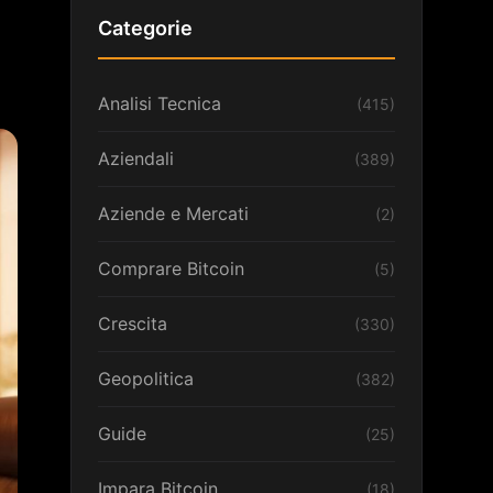
Categorie
Analisi Tecnica
(415)
Aziendali
(389)
Aziende e Mercati
(2)
Comprare Bitcoin
(5)
Crescita
(330)
Geopolitica
(382)
Guide
(25)
Impara Bitcoin
(18)