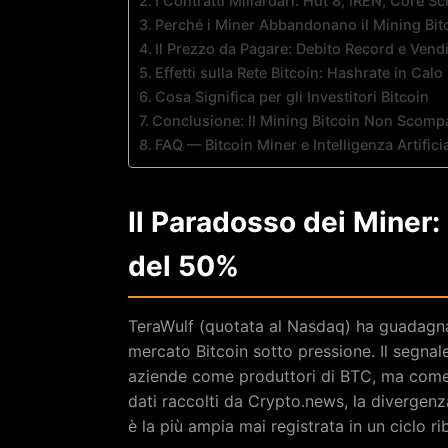
I Contratti Miliardari: Hut 8, IREN, Core Sc
Perché i Miner Abbandonano il Mining Bitc
Il Prezzo da Pagare: Debito Record e Vendi
Effetti sulla Rete Bitcoin: Hashrate in Calo
Cosa Significa per gli Investitori Bitcoin
Conclusione: Il Mining Bitcoin Non Scompa
FAQ — Bitcoin Miner e Intelligenza Artifici
Il Paradosso dei Miner:
del 50%
TeraWulf (quotata al Nasdaq) ha guadagna
mercato Bitcoin sotto pressione. Il segnale
aziende come produttori di BTC, ma come in
dati raccolti da Crypto.news, la divergenz
è la più ampia mai registrata in un ciclo ri