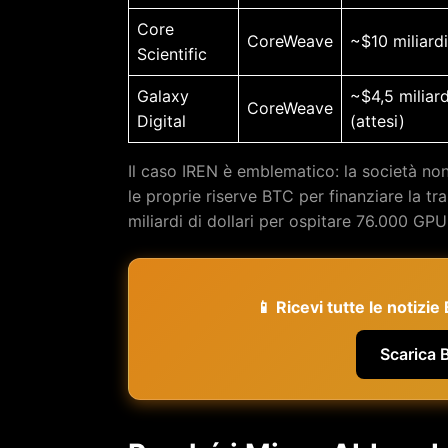
Core
CoreWeave
~$10 miliardi
Scientific
Galaxy
~$4,5 miliard
CoreWeave
Digital
(attesi)
Il caso IREN è emblematico: la società no
le proprie riserve BTC per finanziare la t
miliardi di dollari per ospitare 76.000 
📱 Ricevi tutte le notizi
Scarica 