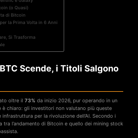
ientific e Galaxy
oin (o Quasi)
ta di Bitcoin
 per la Prima Volta in 6 Anni
re, Si Trasforma
ale
 BTC Scende, i Titoli Salgono
to oltre il
73%
da inizio 2026, pur operando in un
 è chiaro: gli investitori non valutano più queste
frastruttura per la rivoluzione dell’AI. Secondo i
a tra l’andamento di Bitcoin e quello dei mining stock
bassista.