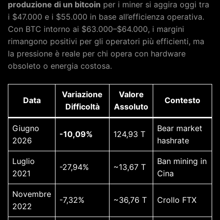
produzione di un bitcoin
per i miner si aggira oggi tra
i $47.000 e i $55.000 in base all’efficienza operativa.
Con BTC intorno ai $63.000–$64.000, i margini
rimangono positivi per gli operatori più efficienti, ma
la pressione è reale per chi opera con hardware
obsoleto o energia costosa.
Variazione
Valore
Data
Contesto
Difficoltà
Assoluto
Giugno
Bear market
-10,09%
124,93 T
2026
hashrate
Luglio
Ban mining in
-27,94%
~13,67 T
2021
Cina
Novembre
-7,32%
~36,76 T
Crollo FTX
2022