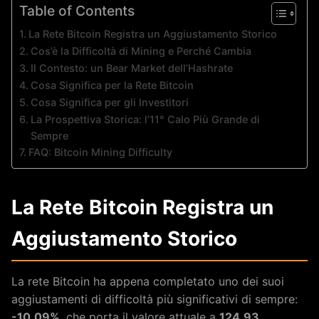
Table of Contents
La Rete Bitcoin Registra un Aggiustamento Storico
Cos’è la Difficoltà di Mining e Perché Cambia
Il Contesto: un Bear Market dell’Hashrate
Cosa Significa per la Rete Bitcoin
Cosa Significa per gli Investitori
La Prospettiva Storica: l’11° Calo Più Grande di
Sempre
FAQ: Bitcoin Mining Difficulty
La Rete Bitcoin Registra un
Aggiustamento Storico
La rete Bitcoin ha appena completato uno dei suoi
aggiustamenti di difficoltà più significativi di sempre:
-10,09%
, che porta il valore attuale a
124,93