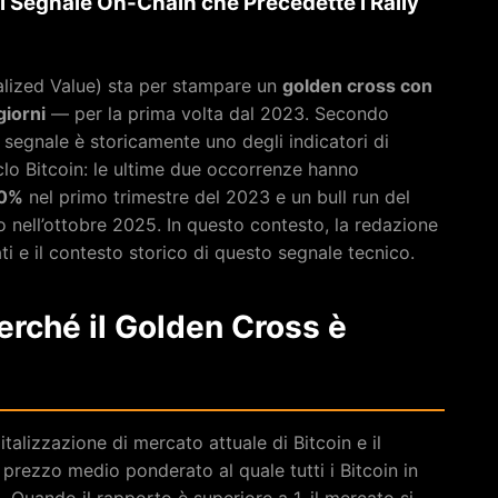
l Segnale On-Chain che Precedette i Rally
alized Value) sta per stampare un
golden cross con
giorni
— per la prima volta dal 2023. Secondo
 segnale è storicamente uno degli indicatori di
iclo Bitcoin: le ultime due occorrenze hanno
0%
nel primo trimestre del 2023 e un bull run del
 nell’ottobre 2025. In questo contesto, la redazione
ati e il contesto storico di questo segnale tecnico.
erché il Golden Cross è
italizzazione di mercato attuale di Bitcoin e il
 prezzo medio ponderato al quale tutti i Bitcoin in
a. Quando il rapporto è superiore a 1, il mercato si