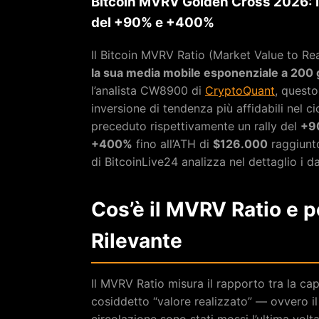
Bitcoin MVRV Golden Cross 2026: i
del +90% e +400%
Il Bitcoin MVRV Ratio (Market Value to Re
la sua media mobile esponenziale a 200 
l’analista CW8900 di
CryptoQuant
, questo
inversione di tendenza più affidabili nel c
preceduto rispettivamente un rally del
+9
+400%
fino all’ATH di
$126.000
raggiunto
di BitcoinLive24 analizza nel dettaglio i d
Cos’è il MVRV Ratio e p
Rilevante
Il MVRV Ratio misura il rapporto tra la cap
cosiddetto “valore realizzato” — ovvero il
circolazione sono stati mossi l’ultima volt