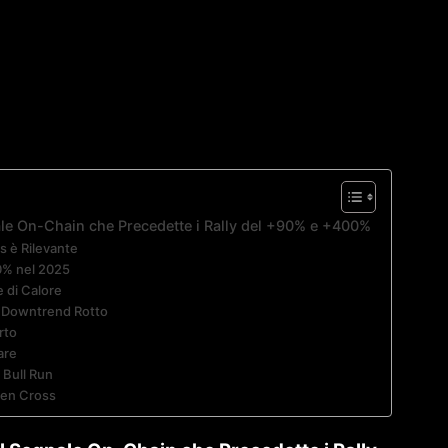
le On-Chain che Precedette i Rally del +90% e +400%
s è Rilevante
0% nel 2025
e di Calore
 Downtrend Rotto
rto
are
 Bull Run
den Cross