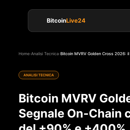
Bitcoin
Live24
Home
›
Analisi Tecnica
›
Bitcoin MVRV Golden Cross 2026: il
ANALISI TECNICA
Bitcoin MVRV Golde
Segnale On-Chain ch
del +90% e +400%