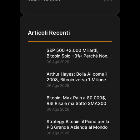
Articoli Recenti
S&P 500 +2.000 Miliardi,
Bitcoin Solo +3%: Perché Non
Segue
06 Ago 2026
Arthur Hayes: Bolla AI come il
2008, Bitcoin verso 1 Milione
06 Ago 2026
Bitcoin: Max Pain a 80.000$,
RSI Risale ma Sotto SMA200
06 Ago 2026
Strategy Bitcoin: il Piano per la
Più Grande Azienda al Mondo
06 Ago 2026