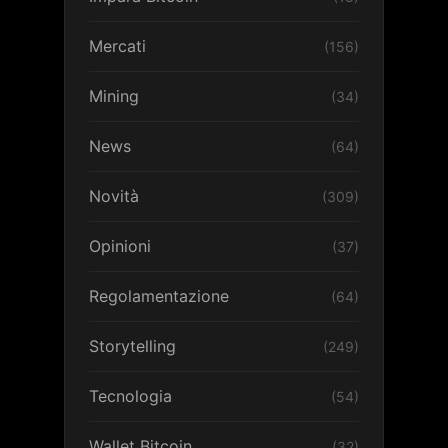
Mercati
(156)
Mining
(34)
News
(64)
Novità
(309)
Opinioni
(37)
Regolamentazione
(64)
Storytelling
(249)
Tecnologia
(54)
Wallet Bitcoin
(32)