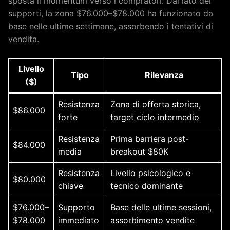
sposta il momentum verso i compratori. Dal lato dei
supporti, la zona $76.000–$78.000 ha funzionato da
base nelle ultime settimane, assorbendo i tentativi di
vendita.
Livello
Tipo
Rilevanza
($)
Resistenza
Zona di offerta storica,
$86.000
forte
target ciclo intermedio
Resistenza
Prima barriera post-
$84.000
media
breakout $80K
Resistenza
Livello psicologico e
$80.000
chiave
tecnico dominante
$76.000–
Supporto
Base delle ultime sessioni,
$78.000
immediato
assorbimento vendite