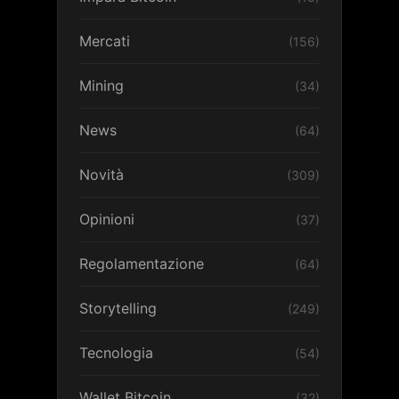
Mercati
(156)
Mining
(34)
News
(64)
Novità
(309)
Opinioni
(37)
Regolamentazione
(64)
Storytelling
(249)
Tecnologia
(54)
Wallet Bitcoin
(32)