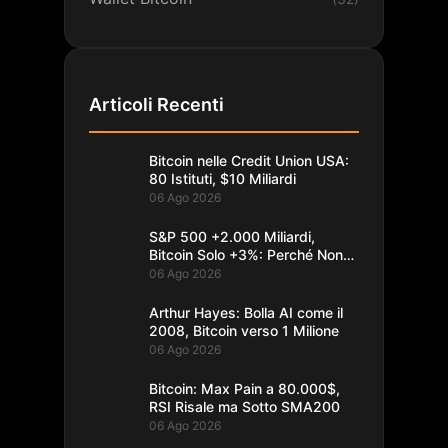
Articoli Recenti
Bitcoin nelle Credit Union USA:
80 Istituti, $10 Miliardi
06 Ago 2026
S&P 500 +2.000 Miliardi,
Bitcoin Solo +3%: Perché Non
Segue
06 Ago 2026
Arthur Hayes: Bolla AI come il
2008, Bitcoin verso 1 Milione
06 Ago 2026
Bitcoin: Max Pain a 80.000$,
RSI Risale ma Sotto SMA200
06 Ago 2026