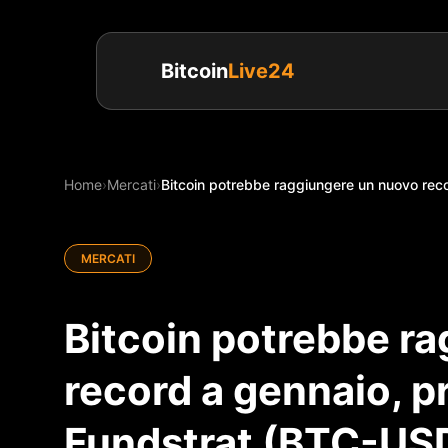
Bitcoin
Live24
Home
›
Mercati
›
Bitcoin potrebbe raggiungere un nuovo rec
MERCATI
Bitcoin potrebbe r
record a gennaio, p
Fundstrat (BTC-USD