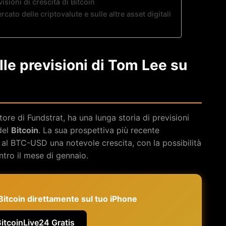
isioni di crescita di Bitcoin
ato delle criptovalute e sulle altre asset digitali
lle previsioni di Tom Lee su
ore di Fundstrat, ha una lunga storia di previsioni
del
Bitcoin
. La sua prospettiva più recente
 al BTC-USD una notevole crescita, con la possibilità
ntro il mese di gennaio.
e Bitcoin direttamente sul tuo iPhone
BitcoinLive24 Gratis