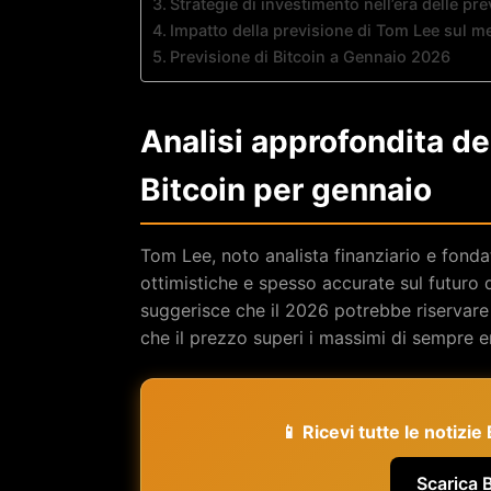
Strategie di investimento nell’era delle prev
Impatto della previsione di Tom Lee sul merc
Previsione di Bitcoin a Gennaio 2026
Analisi approfondita de
Bitcoin per gennaio
Tom Lee, noto analista finanziario e fondat
ottimistiche e spesso accurate sul futuro 
suggerisce che il 2026 potrebbe riservare
che il prezzo superi i massimi di sempre e
📱 Ricevi tutte le notizi
Scarica 