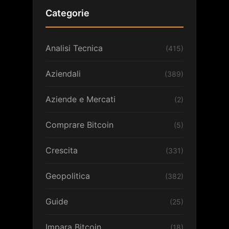
Categorie
Analisi Tecnica
(415)
Aziendali
(389)
Aziende e Mercati
(2)
Comprare Bitcoin
(5)
Crescita
(331)
Geopolitica
(382)
Guide
(25)
Impara Bitcoin
(18)