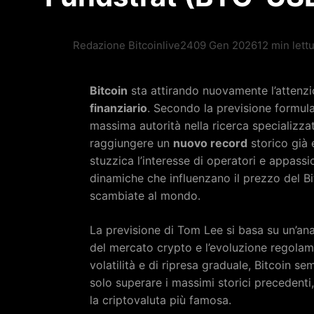
Redazione Bitcoinlive24
09 Gen 2026
12 min lett
Bitcoin
sta attirando nuovamente l’attenzion
finanziario
. Secondo la previsione formul
massima autorità nella ricerca specializza
raggiungere un
nuovo record
storico già 
stuzzica l’interesse di operatori e appass
dinamiche che influenzano il prezzo del Bit
scambiate al mondo.
La previsione di Tom Lee si basa su un’an
del mercato crypto e l’evoluzione regolam
volatilità e di ripresa graduale, Bitcoin 
solo superare i massimi storici precedenti,
la criptovaluta più famosa.