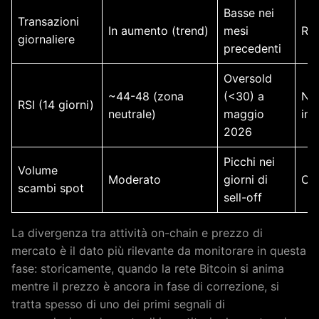
Basse nei
Transazioni
In aumento (trend)
mesi
Ria
giornaliere
precedenti
Oversold
~44-48 (zona
(<30) a
Neu
RSI (14 giorni)
neutrale)
maggio
in 
2026
Picchi nei
Volume
Moderato
giorni di
Cau
scambi spot
sell-off
La divergenza tra attività on-chain e prezzo di
mercato è il dato più rilevante da monitorare in questa
fase: storicamente, quando la rete Bitcoin si anima
mentre il prezzo è ancora in fase di correzione, si
tratta spesso di uno dei primi segnali di