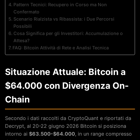
Pattern Tecnici: Recupero in Corso ma Non
Confermato
Scenario Rialzista vs Ribassista: i Due Percorsi
Possibili
Cosa Significa per gli Investitori: Accumulazione o
Attesa?
FAQ: Bitcoin Attività di Rete e Analisi Tecnica
Situazione Attuale: Bitcoin a
$64.000 con Divergenza On-
Chain
Secondo i dati raccolti da CryptoQuant e riportati da
Decrypt, al 20-22 giugno 2026 Bitcoin si posiziona
intorno ai
$63.500-$64.000
, in un range compresso