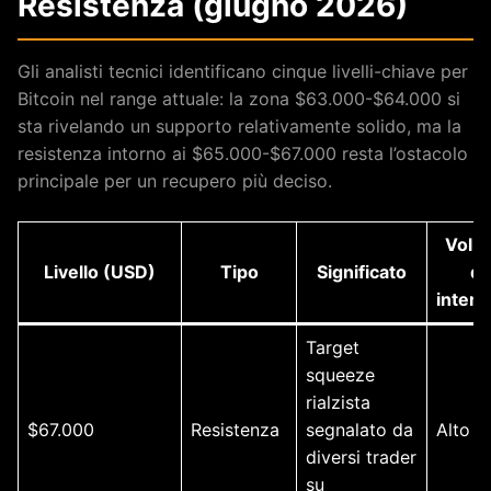
Resistenza (giugno 2026)
Gli analisti tecnici identificano cinque livelli-chiave per
Bitcoin nel range attuale: la zona $63.000-$64.000 si
sta rivelando un supporto relativamente solido, ma la
resistenza intorno ai $65.000-$67.000 resta l’ostacolo
principale per un recupero più deciso.
Volu
Livello (USD)
Tipo
Significato
di
intere
Target
squeeze
rialzista
$67.000
Resistenza
segnalato da
Alto
diversi trader
su