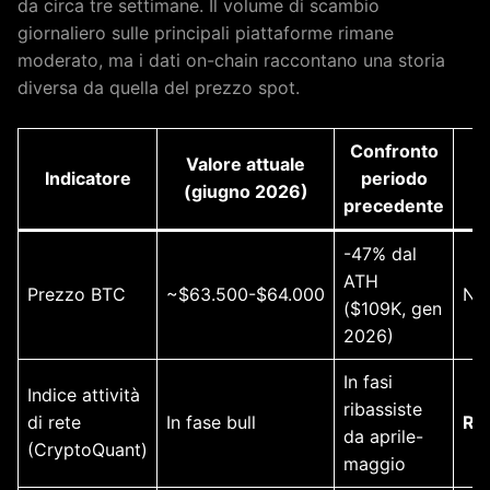
da circa tre settimane. Il volume di scambio
giornaliero sulle principali piattaforme rimane
moderato, ma i dati on-chain raccontano una storia
diversa da quella del prezzo spot.
Confronto
Valore attuale
Indicatore
periodo
(giugno 2026)
precedente
-47% dal
ATH
Prezzo BTC
~$63.500-$64.000
Neu
($109K, gen
2026)
In fasi
Indice attività
ribassiste
di rete
In fase bull
Ria
da aprile-
(CryptoQuant)
maggio