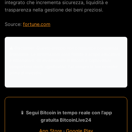
integrato che incrementa sicurezza, liquidità e
trasparenza nella gestione dei beni preziosi.
Source:
fortune.com
⚠️ Disclaimer: Questo articolo non costituisce consulenza
finanziaria. Le informazioni sono fornite a scopo educativo
e informativo. Gli investimenti in Bitcoin e criptovalute
comportano rischi significativi. Fai sempre le tue ricerche
prima di investire.
📱 Segui Bitcoin in tempo reale con l'app
gratuita BitcoinLive24
App Store
·
Google Play