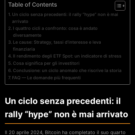
Table of Contents
Un ciclo senza precedenti: il rally “hype” non è mai
arrivato
I quattro cicli a confronto: cosa è andato
diversamente
Le cause: Strategy, tassi d’interesse e leva
finanziaria
Il rendimento degli ETF Spot: un indicatore di stress
Cosa significa per gli investitori
Conclusione: un ciclo anomalo che riscrive la storia
FAQ — Le domande più frequenti
Un ciclo senza precedenti: il
rally “hype” non è mai arrivato
Il 20 aprile 2024, Bitcoin ha completato il suo quarto