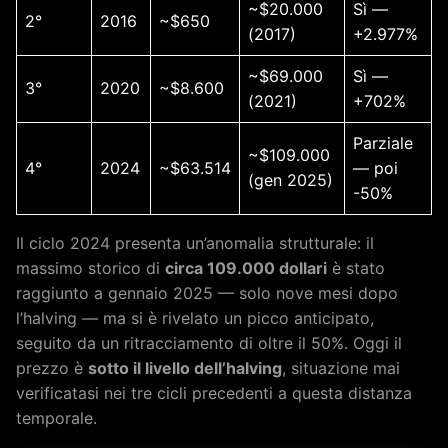
~$20.000
Sì —
2°
2016
~$650
(2017)
+2.977%
~$69.000
Sì —
3°
2020
~$8.600
(2021)
+702%
Parziale
~$109.000
4°
2024
~$63.514
— poi
(gen 2025)
-50%
Il ciclo 2024 presenta un’anomalia strutturale: il
massimo storico di
circa 109.000 dollari
è stato
raggiunto a gennaio 2025 — solo nove mesi dopo
l’halving — ma si è rivelato un picco anticipato,
seguito da un ritracciamento di oltre il 50%. Oggi il
prezzo è
sotto il livello dell’halving
, situazione mai
verificatasi nei tre cicli precedenti a questa distanza
temporale.