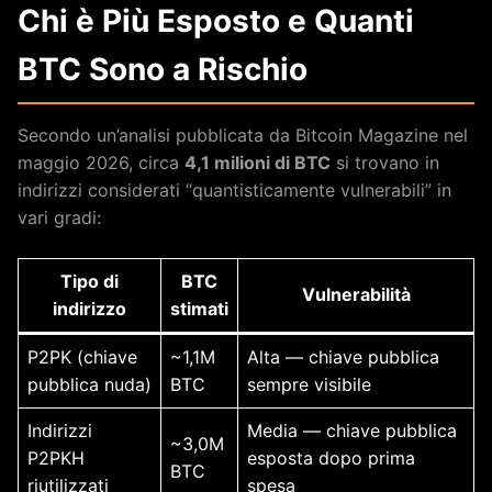
Chi è Più Esposto e Quanti
BTC Sono a Rischio
Secondo un’analisi pubblicata da Bitcoin Magazine nel
maggio 2026, circa
4,1 milioni di BTC
si trovano in
indirizzi considerati “quantisticamente vulnerabili” in
vari gradi:
Tipo di
BTC
Vulnerabilità
indirizzo
stimati
P2PK (chiave
~1,1M
Alta — chiave pubblica
pubblica nuda)
BTC
sempre visibile
Indirizzi
Media — chiave pubblica
~3,0M
P2PKH
esposta dopo prima
BTC
riutilizzati
spesa