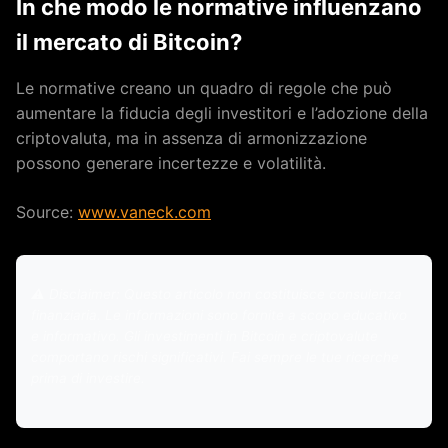
In che modo le normative influenzano
il mercato di Bitcoin?
Le normative creano un quadro di regole che può
aumentare la fiducia degli investitori e l’adozione della
criptovaluta, ma in assenza di armonizzazione
possono generare incertezze e volatilità.
Source:
www.vaneck.com
⚠️ Disclaimer: Questo articolo non costituisce consulenza
finanziaria. Le informazioni sono fornite a scopo educativo
e informativo. Gli investimenti in Bitcoin e criptovalute
comportano rischi significativi. Fai sempre le tue ricerche
prima di investire.