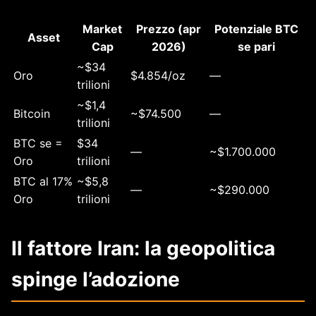
Market
Prezzo (apr
Potenziale BTC
Asset
Cap
2026)
se pari
~$34
Oro
$4.854/oz
—
trilioni
~$1,4
Bitcoin
~$74.500
—
trilioni
BTC se =
$34
—
~$1.700.000
Oro
trilioni
BTC al 17%
~$5,8
—
~$290.000
Oro
trilioni
Il fattore Iran: la geopolitica
spinge l’adozione