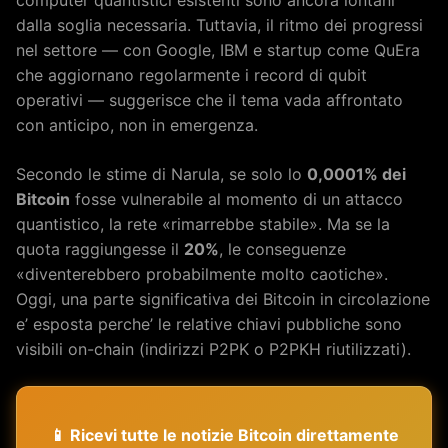
computer quantistici esistenti sono ancora lontani
dalla soglia necessaria. Tuttavia, il ritmo dei progressi
nel settore — con Google, IBM e startup come QuEra
che aggiornano regolarmente i record di qubit
operativi — suggerisce che il tema vada affrontato
con anticipo, non in emergenza.
Secondo le stime di Narula, se solo lo
0,0001% dei
Bitcoin
fosse vulnerabile al momento di un attacco
quantistico, la rete «rimarrebbe stabile». Ma se la
quota raggiungesse il
20%
, le conseguenze
«diventerebbero probabilmente molto caotiche».
Oggi, una parte significativa dei Bitcoin in circolazione
e’ esposta perche’ le relative chiavi pubbliche sono
visibili on-chain (indirizzi P2PK o P2PKH riutilizzati).
📱 Ricevi tutte le notizie Bitcoin direttamente