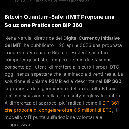
FAQ su Bitcoin e Sicurezza Quantistica
Bitcoin Quantum-Safe: il MIT Propone una
Soluzione Pratica con BIP 360
Neha Narula, direttrice del
Digital Currency Initiative
del MIT
, ha pubblicato il 20 aprile 2026 una proposta
concreta per rendere Bitcoin resistente ai futuri
computer quantistici: un percorso in due fasi che
consente agli utenti di mettere al sicuro i propri BTC
oggi, senza aspettare che la minaccia diventi reale. La
soluzione si chiama
P2MR
ed e’ descritta nel
BIP 360
,
la proposta di miglioramento del protocollo Bitcoin
gia’ in discussione nella community degli sviluppatori.
A differenza di approcci piu’ radicali come il
BIP-361
che propone di congelare oltre 6,5 milioni di BTC
, il
modello MIT punta sull’adozione volontaria e
progressiva.