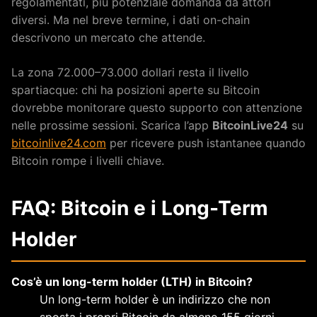
regolamentati, più potenziale domanda da attori
diversi. Ma nel breve termine, i dati on-chain
descrivono un mercato che attende.
La zona 72.000–73.000 dollari resta il livello
spartiacque: chi ha posizioni aperte su Bitcoin
dovrebbe monitorare questo supporto con attenzione
nelle prossime sessioni. Scarica l’app
BitcoinLive24
su
bitcoinlive24.com
per ricevere push istantanee quando
Bitcoin rompe i livelli chiave.
FAQ: Bitcoin e i Long-Term
Holder
Cos’è un long-term holder (LTH) in Bitcoin?
Un long-term holder è un indirizzo che non
sposta i propri Bitcoin da almeno 155 giorni