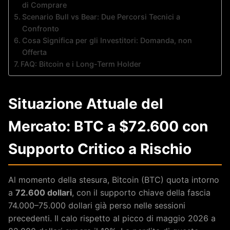
di Comprare
Scenario Bull vs Bear: Due Percorsi Tecnici a
Confronto
Cosa Significa per gli Investitori: Domanda, non
Offerta
FAQ: Bitcoin e i Long-Term Holder
Situazione Attuale del
Mercato: BTC a $72.600 con
Supporto Critico a Rischio
Al momento della stesura, Bitcoin (BTC) quota intorno
a
72.600 dollari
, con il supporto chiave della fascia
74.000–75.000 dollari già perso nelle sessioni
precedenti. Il calo rispetto al picco di maggio 2026 a