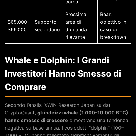
corso
Prossima
Bear:
$65.000–
Supporto
area di
obiettivo in
$66.000
secondario
domanda
caso di
rilevante
breakdown
Whale e Dolphin: I Grandi
Investitori Hanno Smesso di
Comprare
Secondo l’analisi XWIN Research Japan su dati
CryptoQuant,
gli indirizzi whale (1.000–10.000 BTC)
hanno smesso di crescere
e mostrano una tendenza
negativa su base annua. I cosiddetti “dolphin” (100–
1.000 BTC) hanno rallentato significativamente gli