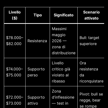
Livello
Scenario
Tipo
Significato
($)
attivato
Massimi
maggio
$78.000–
Bull: target
Resistenza
2026 —
$82.000
superiore
zona di
distribuzione
Livello
Ora
$74.000–
Supporto
critico già
resistenza
$75.000
perso
violato al
da
ribasso
riconquistare
Zona
Pivot: bull se
$72.000–
Supporto
d’inflessione
regge, bear
$73.000
attivo
— test in
se rompe