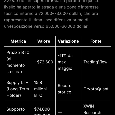
82.000 dollari supera il 10%. La perdita di questo
livello ha aperto la strada a una zona d’interesse
tecnico intorno a 72.000–73.000 dollari, che ora
rappresenta l’ultima linea difensiva prima di
un’esposizione verso 65.000–66.000 dollari.
Metrica
Valore
Variazione
Fonte
Prezzo BTC
-11% da
(al
~$72.600
max
TradingView
momento
maggio
stesura)
Supply LTH
15,8
Record
(Long-Term
milioni
CryptoQuant
storico
Holder)
BTC
XWIN
Supporto
$74.000–
—
Research