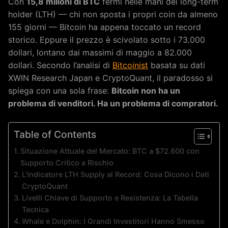
Con
15,8 milioni di BTC
fermi nelle mani dei long-term
holder (LTH) — chi non sposta i propri coin da almeno
155 giorni — Bitcoin ha appena toccato un record
storico. Eppure il prezzo è scivolato sotto i 73.000
dollari, lontano dai massimi di maggio a 82.000
dollari. Secondo l’analisi di
Bitcoinist
basata su dati
XWIN Research Japan e CryptoQuant, il paradosso si
spiega con una sola frase:
Bitcoin non ha un
problema di venditori. Ha un problema di compratori.
Table of Contents
Situazione Attuale del Mercato: BTC a $72.600 con
Supporto Critico a Rischio
L’Indicatore LTH Supply al Record: Cosa Dicono i Dati
CryptoQuant
Livelli Chiave di Supporto e Resistenza: La Tabella
Tecnica
Whale e Dolphin: I Grandi Investitori Hanno Smesso