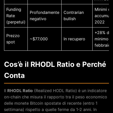
Funding
Minimi di
Profondamente
Contrarian
Rate
accumula
negativo
bullish
(perpetui)
2022
+28% dal
Prezzo
~$77.000
In recupero
minimo d
spot
febbraio
Cos’è il RHODL Ratio e Perché
Conta
Il
RHODL Ratio
(Realized HODL Ratio) è un indicatore
on-chain che misura il rapporto tra il peso economico
delle monete Bitcoin spostate di recente (entro 1
settimana) rispetto a quelle ferme da 1-2 anni. In