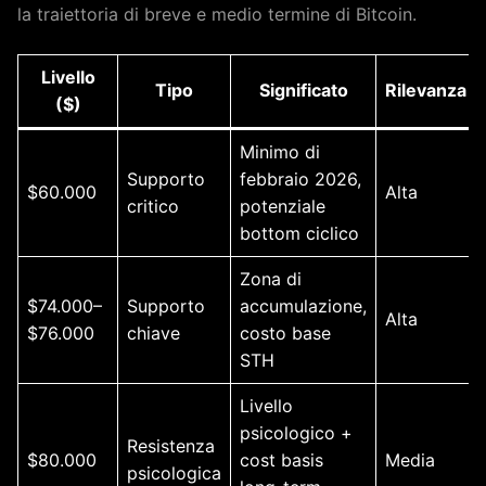
la traiettoria di breve e medio termine di Bitcoin.
Livello
Tipo
Significato
Rilevanza
($)
Minimo di
Supporto
febbraio 2026,
$60.000
Alta
critico
potenziale
bottom ciclico
Zona di
$74.000–
Supporto
accumulazione,
Alta
$76.000
chiave
costo base
STH
Livello
psicologico +
Resistenza
$80.000
cost basis
Media
psicologica