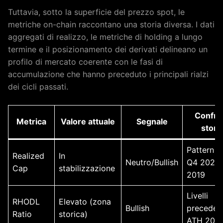
Tuttavia, sotto la superficie del prezzo spot, le
metriche on-chain raccontano una storia diversa. I dati
aggregati di realizzo, le metriche di holding a lungo
termine e il posizionamento dei derivati delineano un
profilo di mercato coerente con le fasi di
accumulazione che hanno preceduto i principali rialzi
dei cicli passati.
Confro
Metrica
Valore attuale
Segnale
stori
Pattern s
Realized
In
Neutro/Bullish
Q4 2022,
Cap
stabilizzazione
2019
Livelli
RHODL
Elevato (zona
Bullish
precedent
Ratio
storica)
ATH 2020